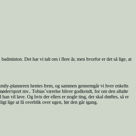
adminton. Det har vi talt om i flere år, men hvorfor er det så lige, at
. Family-planneren hentes frem, og sammen gennemgår vi hver enkelts
 møder/sport mv.. Tobias´værelse bliver godkendt, for om den aftalte
 vil lave. Og hvis der ellers er nogle ting, der skal drøftes, så er
igt lige at få overblik over ugen, før den går igang.