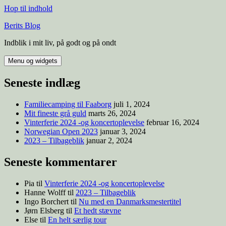
Hop til indhold
Berits Blog
Indblik i mit liv, på godt og på ondt
Menu og widgets
Seneste indlæg
Familiecamping til Faaborg
juli 1, 2024
Mit fineste grå guld
marts 26, 2024
Vinterferie 2024 -og koncertoplevelse
februar 16, 2024
Norwegian Open 2023
januar 3, 2024
2023 – Tilbageblik
januar 2, 2024
Seneste kommentarer
Pia
til
Vinterferie 2024 -og koncertoplevelse
Hanne Wolff
til
2023 – Tilbageblik
Ingo Borchert
til
Nu med en Danmarksmestertitel
Jørn Elsberg
til
Et hedt stævne
Else
til
En helt særlig tour