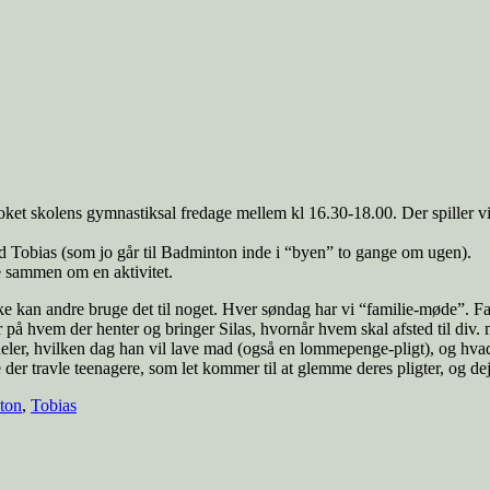
oket skolens gymnastiksal fredage mellem kl 16.30-18.00. Der spiller vi b
od Tobias (som jo går til Badminton inde i “byen” to gange om ugen).
e sammen om en aktivitet.
Måske kan andre bruge det til noget. Hver søndag har vi “familie-møde”
 på hvem der henter og bringer Silas, hvornår hvem skal afsted til div.
r, hvilken dag han vil lave mad (også en lommepenge-pligt), og hvad han
 der travle teenagere, som let kommer til at glemme deres pligter, og dejl
ton
,
Tobias