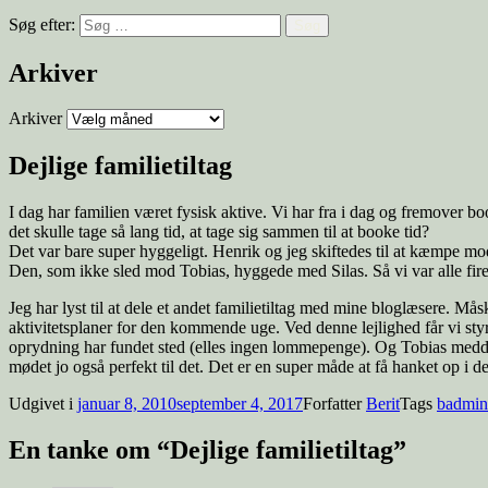
Søg efter:
Arkiver
Arkiver
Dejlige familietiltag
I dag har familien været fysisk aktive. Vi har fra i dag og fremover bo
det skulle tage så lang tid, at tage sig sammen til at booke tid?
Det var bare super hyggeligt. Henrik og jeg skiftedes til at kæmpe m
Den, som ikke sled mod Tobias, hyggede med Silas. Så vi var alle fir
Jeg har lyst til at dele et andet familietiltag med mine bloglæsere. 
aktivitetsplaner for den kommende uge. Ved denne lejlighed får vi styr
oprydning har fundet sted (elles ingen lommepenge). Og Tobias meddele
mødet jo også perfekt til det. Det er en super måde at få hanket op i de
Udgivet i
januar 8, 2010
september 4, 2017
Forfatter
Berit
Tags
badmin
En tanke om “Dejlige familietiltag”