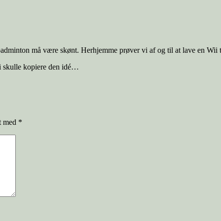
adminton må være skønt. Herhjemme prøver vi af og til at lave en Wii t
i skulle kopiere den idé…
et med
*