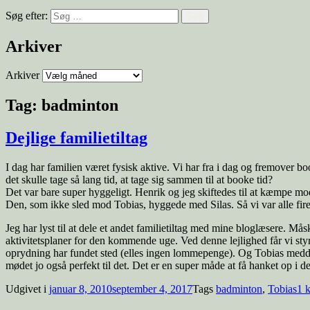
Søg efter:
Arkiver
Arkiver
Tag:
badminton
Dejlige familietiltag
I dag har familien været fysisk aktive. Vi har fra i dag og fremover bo
det skulle tage så lang tid, at tage sig sammen til at booke tid?
Det var bare super hyggeligt. Henrik og jeg skiftedes til at kæmpe m
Den, som ikke sled mod Tobias, hyggede med Silas. Så vi var alle fir
Jeg har lyst til at dele et andet familietiltag med mine bloglæsere. 
aktivitetsplaner for den kommende uge. Ved denne lejlighed får vi styr
oprydning har fundet sted (elles ingen lommepenge). Og Tobias meddele
mødet jo også perfekt til det. Det er en super måde at få hanket op i de
Udgivet i
januar 8, 2010
september 4, 2017
Tags
badminton
,
Tobias
1 