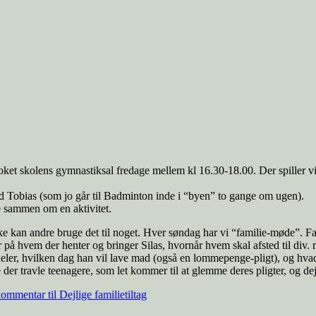
oket skolens gymnastiksal fredage mellem kl 16.30-18.00. Der spiller vi b
od Tobias (som jo går til Badminton inde i “byen” to gange om ugen).
e sammen om en aktivitet.
Måske kan andre bruge det til noget. Hver søndag har vi “familie-møde”
 på hvem der henter og bringer Silas, hvornår hvem skal afsted til div.
r, hvilken dag han vil lave mad (også en lommepenge-pligt), og hvad han
 der travle teenagere, som let kommer til at glemme deres pligter, og dejl
kommentar
til Dejlige familietiltag