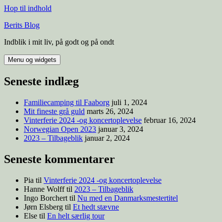
Hop til indhold
Berits Blog
Indblik i mit liv, på godt og på ondt
Menu og widgets
Seneste indlæg
Familiecamping til Faaborg
juli 1, 2024
Mit fineste grå guld
marts 26, 2024
Vinterferie 2024 -og koncertoplevelse
februar 16, 2024
Norwegian Open 2023
januar 3, 2024
2023 – Tilbageblik
januar 2, 2024
Seneste kommentarer
Pia
til
Vinterferie 2024 -og koncertoplevelse
Hanne Wolff
til
2023 – Tilbageblik
Ingo Borchert
til
Nu med en Danmarksmestertitel
Jørn Elsberg
til
Et hedt stævne
Else
til
En helt særlig tour