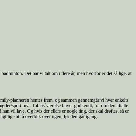
adminton. Det har vi talt om i flere år, men hvorfor er det så lige, at
. Family-planneren hentes frem, og sammen gennemgår vi hver enkelts
 møder/sport mv.. Tobias´værelse bliver godkendt, for om den aftalte
 vil lave. Og hvis der ellers er nogle ting, der skal drøftes, så er
igt lige at få overblik over ugen, før den går igang.