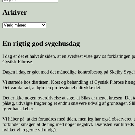
efter:
Arkiver
Arkiver
En rigtig god sygehusdag
I dag er det et halvt år siden, at en svedtest viste gav os forklaringen
Cystisk Fibrose.
Dagen i dag er gået med det månedlige kontrolbesøg på Skejby Sygehus. D
Vi startede hos diætisten. Kost og behandling af Cystisk Fibrose hænge
Det var da rart, at høre en professionel udtrykke det.
Det er ikke nogen overdrivelse at sige, at Silas er meget kræsen. Det 
pålæg, udvalgte frugter og et endnu snævere udvalg af grøntsager. Slik
rører hans læber.
Vi håber på, at det forandres med tiden, men jeg har også observeret, at
forbinder smagen af de ting med noget negativt. Diætisten var tilfreds
hvilket vi jo gerne vil undgå.