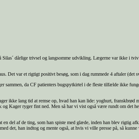
 på Silas´ dårlige trivsel og langsomme udvikling. Lægerne var ikke i tviv
et var et rigtigt positivt besøg, som i dag rummede 4 aftaler (det sving
r sammen, da CF patienters bugspytkirtel i de fleste tilfælde ikke funge
tager ikke lang tid at remse op, hvad han kan lide: yoghurt, franskbrød 
 og Kager ryger fint ned. Men så har vi vist også være rundt om det hele
 en del af de ting, som han spiste med glæde, inden han blev rigtig afkræf
 med det, han indtog og mente også, at hvis vi ville presse på, så kunn