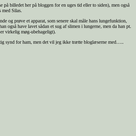
 på billedet her på bloggen for en uges tid eller to siden), men også
s med Silas.
 inde og prøve et apparat, som senere skal måle hans lungefunktion,
al han også have lavet sådan et sug af slimen i lungerne, men da han pt.
t er virkelig møg-ubehageligt).
rigtig synd for ham, men det vil jeg ikke trætte bloglæserne med…..