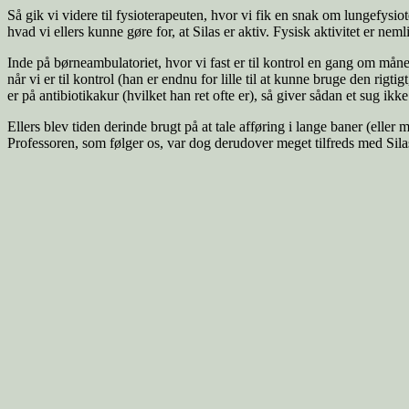
Så gik vi videre til fysioterapeuten, hvor vi fik en snak om lungefysi
hvad vi ellers kunne gøre for, at Silas er aktiv. Fysisk aktivitet er ne
Inde på børneambulatoriet, hvor vi fast er til kontrol en gang om måne
når vi er til kontrol (han er endnu for lille til at kunne bruge den rigt
er på antibiotikakur (hvilket han ret ofte er), så giver sådan et sug ikk
Ellers blev tiden derinde brugt på at tale afføring i lange baner (elle
Professoren, som følger os, var dog derudover meget tilfreds med Sila