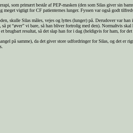
oterapi, som primært består af PEP-masken (den som Silas giver sin bamse
mlig meget vigtigt for CF patienternes lunger. Fyssen var også godt tilfred
den, skulle Silas måles, vejes og lyttes (lunger) på. Derudover var han
igt, så pt “øver” vi bare, så han bliver fortrolig med den). Normaltvis sk
e et brugbart resultat, så det slap han for i dag (heldigvis for ham, for de
r mangel på samme), da det giver store udfordringer for Silas, og det er 
s.