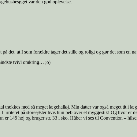
 sygehusbesøget var den god oplevelse.
 på det, at I som forældre tager det stille og roligt og gør det som en na
indste tvivl omkring… ;o)
 skal trækkes med så meget lægehalløj. Min datter var også meget tit i l
LT irriteret på storesøster hvis hun peb over et myggestik! Og hvor er d
n er 145 høj og bruger str. 33 i sko. Håber vi ses til Convention – hilse