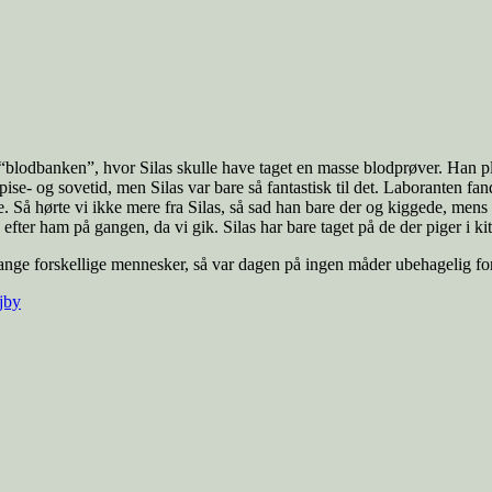
“blodbanken”, hvor Silas skulle have taget en masse blodprøver. Han pl
pise- og sovetid, men Silas var bare så fantastisk til det. Laboranten f
Så hørte vi ikke mere fra Silas, så sad han bare der og kiggede, mens
ter ham på gangen, da vi gik. Silas har bare taget på de der piger i kit
nge forskellige mennesker, så var dagen på ingen måder ubehagelig for 
jby