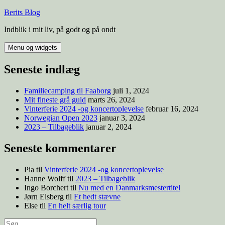
Hop
Berits Blog
til
Indblik i mit liv, på godt og på ondt
indhold
Menu og widgets
Seneste indlæg
Familiecamping til Faaborg
juli 1, 2024
Mit fineste grå guld
marts 26, 2024
Vinterferie 2024 -og koncertoplevelse
februar 16, 2024
Norwegian Open 2023
januar 3, 2024
2023 – Tilbageblik
januar 2, 2024
Seneste kommentarer
Pia
til
Vinterferie 2024 -og koncertoplevelse
Hanne Wolff
til
2023 – Tilbageblik
Ingo Borchert
til
Nu med en Danmarksmestertitel
Jørn Elsberg
til
Et hedt stævne
Else
til
En helt særlig tour
Søg