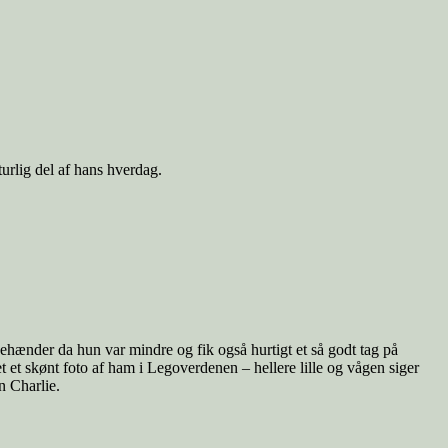
turlig del af hans hverdag.
ægehænder da hun var mindre og fik også hurtigt et så godt tag på
et et skønt foto af ham i Legoverdenen – hellere lille og vågen siger
n Charlie.