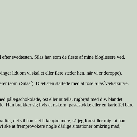
l efter svedtesten. Silas har, som de fleste af mine bloglæsere ved,
er lidt om vi skal et eller flere steder hen, når vi er deroppe).
rer (som i Silas´). Diætisten startede med at rose Silas´vækstkurve.
med pålægschokolade, ost eller nutella, rugbrød med div. blandet
. Han brækker sig hvis et riskorn, pastastykke eller en kartoffel bare
tet, det vil han slet ikke røre mere, så jeg forestiller mig, at han
e vi ske at fremprovokere nogle dårlige situationer omkring mad,