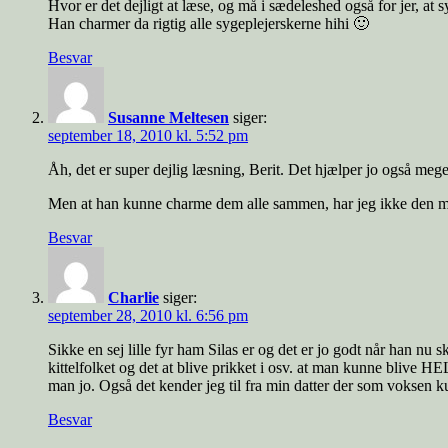
Hvor er det dejligt at læse, og må i sædeleshed også for jer, at
Han charmer da rigtig alle sygeplejerskerne hihi 🙂
Besvar
Susanne Meltesen
siger:
september 18, 2010 kl. 5:52 pm
Åh, det er super dejlig læsning, Berit. Det hjælper jo også meget
Men at han kunne charme dem alle sammen, har jeg ikke den m
Besvar
Charlie
siger:
september 28, 2010 kl. 6:56 pm
Sikke en sej lille fyr ham Silas er og det er jo godt når han nu
kittelfolket og det at blive prikket i osv. at man kunne blive HE
man jo. Også det kender jeg til fra min datter der som voksen ku
Besvar