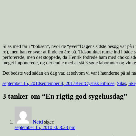
Silas med far i “boksen”, hvor de “øver”Dagens sidste besøg var på i 
ro), men han er svær at finde en åre på. Tidspunktet ramte ind i både s
perforerede, men det stoppede, da Henrik fodrede ham med chokolade. 
meget imponerede, og der endte med at stå 3 søde laboranter og vinke ef
Det bedste ved sådan en dag var, at selvom vi var i hænderne på så ma
Udgivet
Forfatter
Tags
september 15, 2010
september 4, 2017
Berit
Cystisk Fibrose
,
Silas
,
Ske
i
3 tanker om “En rigtig god sygehusdag”
Netti
siger:
september 15, 2010 kl. 8:23 pm