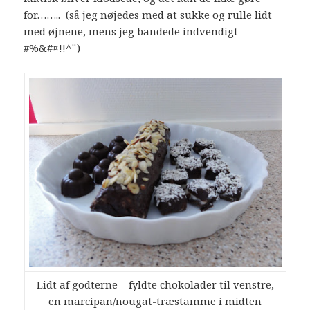
for…….. (så jeg nøjedes med at sukke og rulle lidt
med øjnene, mens jeg bandede indvendigt
#%&#¤!!^¨)
Lidt af godterne – fyldte chokolader til venstre,
en marcipan/nougat-træstamme i midten