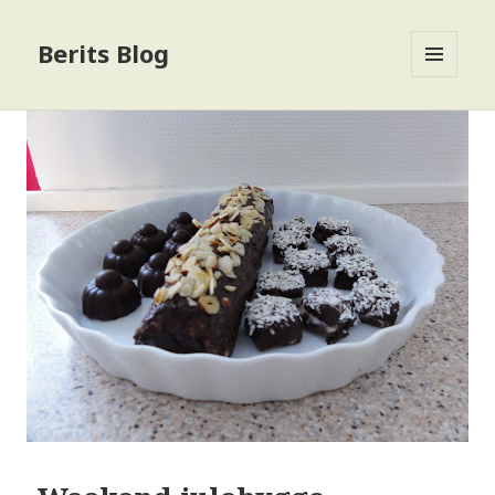
Berits Blog
MENU
OG
WIDGETS