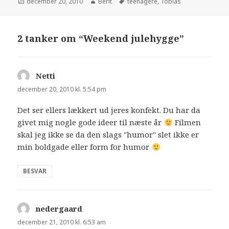
december 20, 2010
Berit
teenagere
,
Tobias
2 tanker om “Weekend julehygge”
Netti
siger:
december 20, 2010 kl. 5:54 pm
Det ser ellers lækkert ud jeres konfekt. Du har da
givet mig nogle gode ideer til næste år
Filmen
skal jeg ikke se da den slags "humor" slet ikke er
min boldgade eller form for humor
BESVAR
nedergaard
siger:
december 21, 2010 kl. 6:53 am