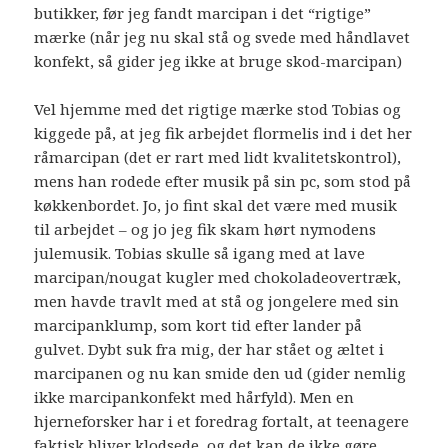
butikker, før jeg fandt marcipan i det “rigtige”
mærke (når jeg nu skal stå og svede med håndlavet
konfekt, så gider jeg ikke at bruge skod-marcipan)
Vel hjemme med det rigtige mærke stod Tobias og
kiggede på, at jeg fik arbejdet flormelis ind i det her
råmarcipan (det er rart med lidt kvalitetskontrol),
mens han rodede efter musik på sin pc, som stod på
køkkenbordet. Jo, jo fint skal det være med musik
til arbejdet – og jo jeg fik skam hørt nymodens
julemusik. Tobias skulle så igang med at lave
marcipan/nougat kugler med chokoladeovertræk,
men havde travlt med at stå og jongelere med sin
marcipanklump, som kort tid efter lander på
gulvet. Dybt suk fra mig, der har stået og æltet i
marcipanen og nu kan smide den ud (gider nemlig
ikke marcipankonfekt med hårfyld). Men en
hjerneforsker har i et foredrag fortalt, at teenagere
faktisk bliver klodsede, og det kan de ikke gøre