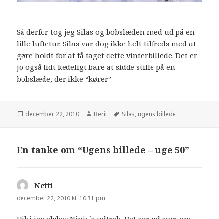
Så derfor tog jeg Silas og bobslæden med ud på en
lille luftetur. Silas var dog ikke helt tilfreds med at
gøre holdt for at få taget dette vinterbillede. Det er
jo også lidt kedeligt bare at sidde stille på en
bobslæde, der ikke “kører”
december 22, 2010
Berit
Silas
,
ugens billede
En tanke om “Ugens billede – uge 50”
Netti
siger:
december 22, 2010 kl. 10:31 pm
Hihi jeg elsker Ninja´s udtryk. Det ser ud som om