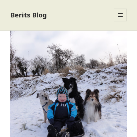
Berits Blog
MENU
OG
WIDGETS