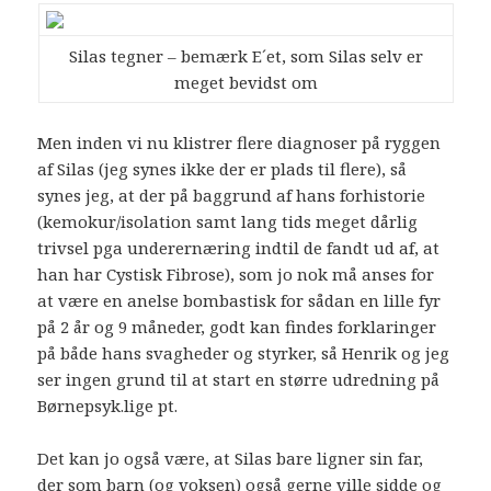
Silas tegner – bemærk E´et, som Silas selv er
meget bevidst om
Men inden vi nu klistrer flere diagnoser på ryggen
af Silas (jeg synes ikke der er plads til flere), så
synes jeg, at der på baggrund af hans forhistorie
(kemokur/isolation samt lang tids meget dårlig
trivsel pga underernæring indtil de fandt ud af, at
han har Cystisk Fibrose), som jo nok må anses for
at være en anelse bombastisk for sådan en lille fyr
på 2 år og 9 måneder, godt kan findes forklaringer
på både hans svagheder og styrker, så Henrik og jeg
ser ingen grund til at start en større udredning på
Børnepsyk.lige pt.
Det kan jo også være, at Silas bare ligner sin far,
der som barn (og voksen) også gerne ville sidde og