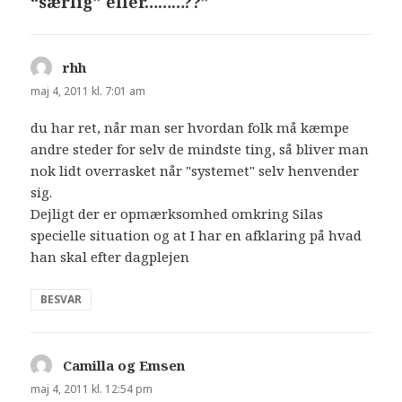
“særlig” eller………??”
rhh
siger:
maj 4, 2011 kl. 7:01 am
du har ret, når man ser hvordan folk må kæmpe
andre steder for selv de mindste ting, så bliver man
nok lidt overrasket når "systemet" selv henvender
sig.
Dejligt der er opmærksomhed omkring Silas
specielle situation og at I har en afklaring på hvad
han skal efter dagplejen
BESVAR
Camilla og Emsen
siger:
maj 4, 2011 kl. 12:54 pm