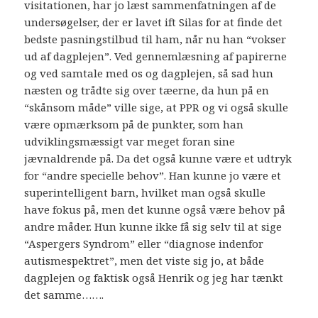
visitationen, har jo læst sammenfatningen af de
undersøgelser, der er lavet ift Silas for at finde det
bedste pasningstilbud til ham, når nu han “vokser
ud af dagplejen”. Ved gennemlæsning af papirerne
og ved samtale med os og dagplejen, så sad hun
næsten og trådte sig over tæerne, da hun på en
“skånsom måde” ville sige, at PPR og vi også skulle
være opmærksom på de punkter, som han
udviklingsmæssigt var meget foran sine
jævnaldrende på. Da det også kunne være et udtryk
for “andre specielle behov”. Han kunne jo være et
superintelligent barn, hvilket man også skulle
have fokus på, men det kunne også være behov på
andre måder. Hun kunne ikke få sig selv til at sige
“Aspergers Syndrom” eller “diagnose indenfor
autismespektret”, men det viste sig jo, at både
dagplejen og faktisk også Henrik og jeg har tænkt
det samme…….