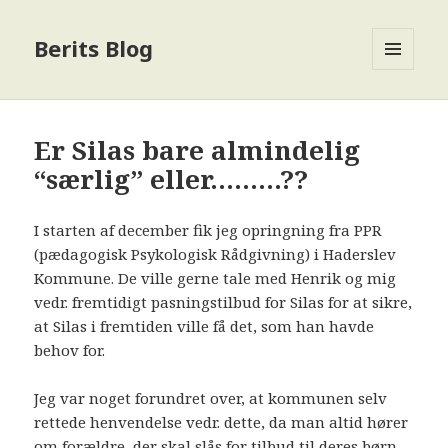
Berits Blog
MENU
OG
WIDGETS
Er Silas bare almindelig
“særlig” eller………??
I starten af december fik jeg opringning fra PPR
(pædagogisk Psykologisk Rådgivning) i Haderslev
Kommune. De ville gerne tale med Henrik og mig
vedr. fremtidigt pasningstilbud for Silas for at sikre,
at Silas i fremtiden ville få det, som han havde
behov for.
Jeg var noget forundret over, at kommunen selv
rettede henvendelse vedr. dette, da man altid hører
om forældre, der skal slås for tilbud til deres børn,