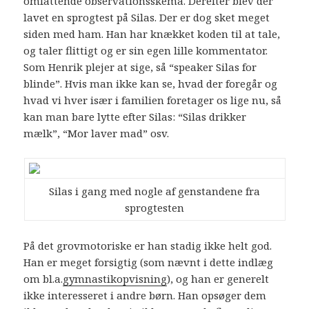
omfattende observationsskema. Derefter blev der
lavet en sprogtest på Silas. Der er dog sket meget
siden med ham. Han har knækket koden til at tale,
og taler flittigt og er sin egen lille kommentator.
Som Henrik plejer at sige, så “speaker Silas for
blinde”. Hvis man ikke kan se, hvad der foregår og
hvad vi hver især i familien foretager os lige nu, så
kan man bare lytte efter Silas: “Silas drikker
mælk”, “Mor laver mad” osv.
Silas i gang med nogle af genstandene fra
sprogtesten
På det grovmotoriske er han stadig ikke helt god.
Han er meget forsigtig (som nævnt i dette indlæg
om bl.a.
gymnastikopvisning
), og han er generelt
ikke interesseret i andre børn. Han opsøger dem