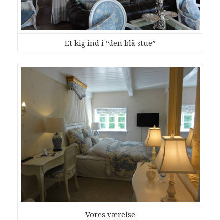
Et kig ind i “den blå stue”
Vores værelse