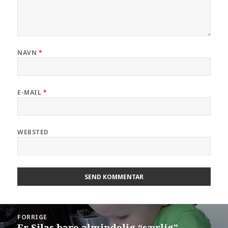
NAVN
*
E-MAIL
*
WEBSTED
FORRIGE
Er Silas bare almindelig “særlig”