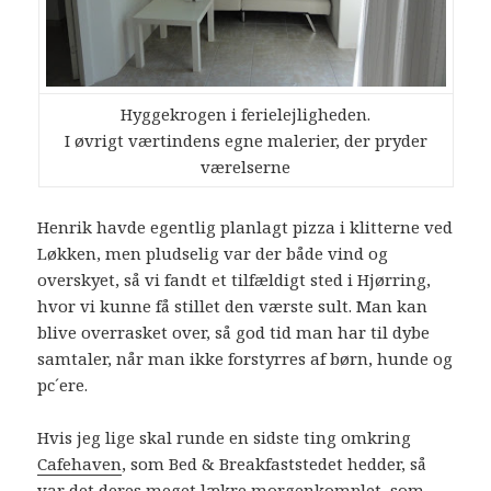
Hyggekrogen i ferielejligheden.
I øvrigt værtindens egne malerier, der pryder
værelserne
Henrik havde egentlig planlagt pizza i klitterne ved
Løkken, men pludselig var der både vind og
overskyet, så vi fandt et tilfældigt sted i Hjørring,
hvor vi kunne få stillet den værste sult. Man kan
blive overrasket over, så god tid man har til dybe
samtaler, når man ikke forstyrres af børn, hunde og
pc´ere.
Hvis jeg lige skal runde en sidste ting omkring
Cafehaven
, som Bed & Breakfaststedet hedder, så
var det deres meget lækre morgenkomplet, som