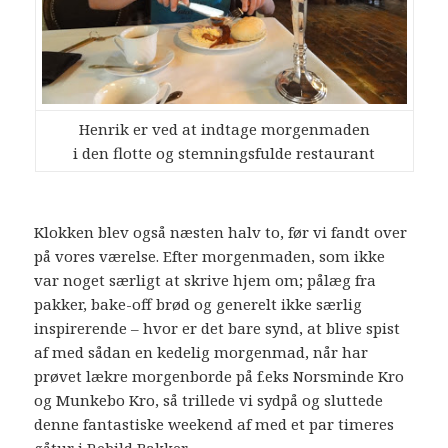
Henrik er ved at indtage morgenmaden
i den flotte og stemningsfulde restaurant
Klokken blev også næsten halv to, før vi fandt over
på vores værelse. Efter morgenmaden, som ikke
var noget særligt at skrive hjem om; pålæg fra
pakker, bake-off brød og generelt ikke særlig
inspirerende – hvor er det bare synd, at blive spist
af med sådan en kedelig morgenmad, når har
prøvet lækre morgenborde på f.eks Norsminde Kro
og Munkebo Kro, så trillede vi sydpå og sluttede
denne fantastiske weekend af med et par timeres
gåtur i Rebild Bakker.