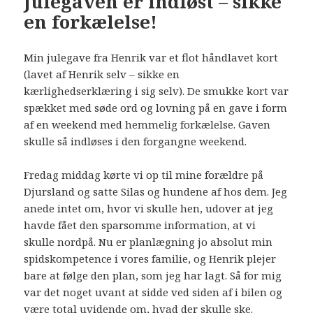
Julegaven er indløst – sikke
en forkælelse!
Min julegave fra Henrik var et flot håndlavet kort
(lavet af Henrik selv – sikke en
kærlighedserklæring i sig selv). De smukke kort var
spækket med søde ord og lovning på en gave i form
af en weekend med hemmelig forkælelse. Gaven
skulle så indløses i den forgangne weekend.
Fredag middag kørte vi op til mine forældre på
Djursland og satte Silas og hundene af hos dem. Jeg
anede intet om, hvor vi skulle hen, udover at jeg
havde fået den sparsomme information, at vi
skulle nordpå. Nu er planlægning jo absolut min
spidskompetence i vores familie, og Henrik plejer
bare at følge den plan, som jeg har lagt. Så for mig
var det noget uvant at sidde ved siden af i bilen og
være total uvidende om, hvad der skulle ske.