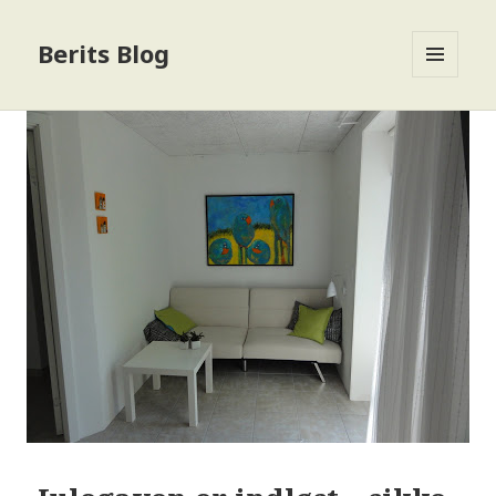
Berits Blog
MENU
OG
WIDGETS