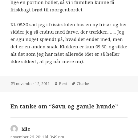
lige en portion boller, så vi i familien kunne få
friskbagt brød til morgenbordet.
Kl. 08.30 sad jeg i frisørstolen hos en ny frisør og her
sidder jeg så endnu med farve, der trækker……. Jeg
er sgu noget spændt på, hvad det ender med, men
det er en anden snak. Klokken er kun 09.50, og sikke
alt det som jeg har nået allerede (det er så heller
ikke sikkert, at jeg når mere nu).
november 12, 2011
Berit
Charlie
En tanke om “Søvn og gamle hunde”
Mie
siger:
november 26, 2011 kl. 3:49 pm