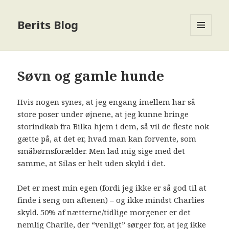
Berits Blog
MENU
OG
WIDGETS
Søvn og gamle hunde
Hvis nogen synes, at jeg engang imellem har så
store poser under øjnene, at jeg kunne bringe
storindkøb fra Bilka hjem i dem, så vil de fleste nok
gætte på, at det er, hvad man kan forvente, som
småbørnsforælder. Men lad mig sige med det
samme, at Silas er helt uden skyld i det.
Det er mest min egen (fordi jeg ikke er så god til at
finde i seng om aftenen) – og ikke mindst Charlies
skyld. 50% af nætterne/tidlige morgener er det
nemlig Charlie, der “venligt” sørger for, at jeg ikke