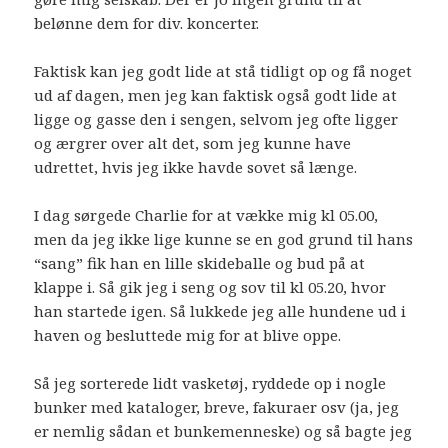
belønne dem for div. koncerter.
Faktisk kan jeg godt lide at stå tidligt op og få noget
ud af dagen, men jeg kan faktisk også godt lide at
ligge og gasse den i sengen, selvom jeg ofte ligger
og ærgrer over alt det, som jeg kunne have
udrettet, hvis jeg ikke havde sovet så længe.
I dag sørgede Charlie for at vække mig kl 05.00,
men da jeg ikke lige kunne se en god grund til hans
“sang” fik han en lille skideballe og bud på at
klappe i. Så gik jeg i seng og sov til kl 05.20, hvor
han startede igen. Så lukkede jeg alle hundene ud i
haven og besluttede mig for at blive oppe.
Så jeg sorterede lidt vasketøj, ryddede op i nogle
bunker med kataloger, breve, fakuraer osv (ja, jeg
er nemlig sådan et bunkemenneske) og så bagte jeg