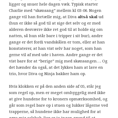
ligger og snuer hele dagen væk. Typisk starter
Charlie med “skønsang” mellem kl 03-06. Nogen
gange vil han fortælle mig, at Diva
altså skal
ud
(hun er ikke så god til at sige det selv og er med
alderen desværre ikke ret god til at holde sig om
natten, så hun står bare i tripper i sit bur), andre
gange er det fordi vandskålen er tom, eller at han
konstaterer, at han vist selv har noget, som han
gerne vil af med ude i haven. Andre gange er det
vist bare for at “berige” mig med skønsangen…. Og
det hænder da også, at det lykkes ham at lave en
trio, hvor Diva og Ninja bakker ham op.
Hvis klokken er på den anden side af 05, står jeg
som regel op, men er meget omhyggelig med ikke
at give hundene for to kroners opmærksomhed, og
går som regel bare op i stuen og lukker lågerne ved
trapperne, så hundene ikke har mulighed for at
gøre mig selskab. Der er jo ingen grund til at