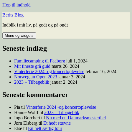
Hop til indhold
Berits Blog
Indblik i mit liv, på godt og på ondt
Menu og widgets
Seneste indlæg
Familiecamping til Faaborg
juli 1, 2024
Mit fineste grå guld
marts 26, 2024
Vinterferie 2024 -og koncertoplevelse
februar 16, 2024
Norwegian Open 2023
januar 3, 2024
2023 – Tilbageblik
januar 2, 2024
Seneste kommentarer
Pia
til
Vinterferie 2024 -og koncertoplevelse
Hanne Wolff
til
2023 – Tilbageblik
Ingo Borchert
til
Nu med en Danmarksmestertitel
Jørn Elsberg
til
Et hedt stævne
Else
til
En helt særlig tour