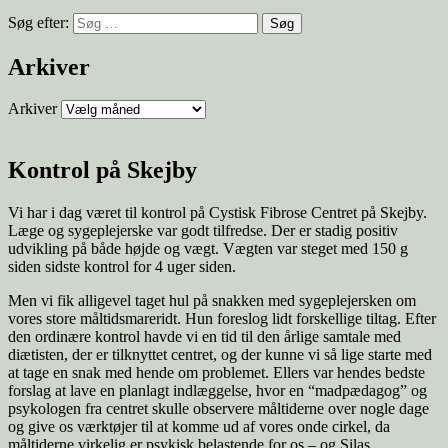
Søg efter:
Arkiver
Arkiver
Kontrol på Skejby
Vi har i dag været til kontrol på Cystisk Fibrose Centret på Skejby.
Læge og sygeplejerske var godt tilfredse. Der er stadig positiv
udvikling på både højde og vægt. Vægten var steget med 150 g
siden sidste kontrol for 4 uger siden.
Men vi fik alligevel taget hul på snakken med sygeplejersken om
vores store måltidsmareridt. Hun foreslog lidt forskellige tiltag. Efter
den ordinære kontrol havde vi en tid til den årlige samtale med
diætisten, der er tilknyttet centret, og der kunne vi så lige starte med
at tage en snak med hende om problemet. Ellers var hendes bedste
forslag at lave en planlagt indlæggelse, hvor en “madpædagog” og
psykologen fra centret skulle observere måltiderne over nogle dage
og give os værktøjer til at komme ud af vores onde cirkel, da
måltiderne virkelig er psykisk belastende for os – og Silas.