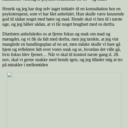
Henrik og jeg har dog selv taget initiativ til en konsultation hos en
psykoterapeut, som vi har fået anbefalet. Hun skulle være knusende
god til sådan noget med børn og mad. Hende skal vi hen til i næste
uge, og jeg håber sådan, at vi får noget brugbart med os derfra.
Diætisten anbefaledes os at fjerne fokus og snak om mad og
mængder, og vi fik da lidt med derfra, men jeg tænkte, at jeg vist
manglede en handlingsplan af en art, men måske skulle vi bare gå
hjem og reflektere lidt over vores snak og se, hvordan det ville gå,
hvis fokus blev fjernet… Når vi skal til kontrol næste gang d. 28.
nov, skal vi gerne snakke med hende igen, og jeg tillader mig at tro
på mirakler i mellemtiden