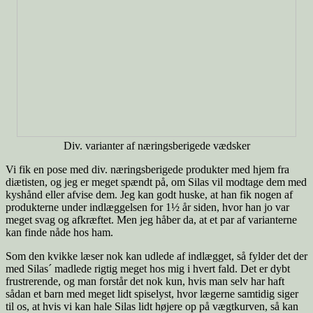
Div. varianter af næringsberigede vædsker
Vi fik en pose med div. næringsberigede produkter med hjem fra
diætisten, og jeg er meget spændt på, om Silas vil modtage dem med
kyshånd eller afvise dem. Jeg kan godt huske, at han fik nogen af
produkterne under indlæggelsen for 1½ år siden, hvor han jo var
meget svag og afkræftet. Men jeg håber da, at et par af varianterne
kan finde nåde hos ham.
Som den kvikke læser nok kan udlede af indlægget, så fylder det der
med Silas´ madlede rigtig meget hos mig i hvert fald. Det er dybt
frustrerende, og man forstår det nok kun, hvis man selv har haft
sådan et barn med meget lidt spiselyst, hvor lægerne samtidig siger
til os, at hvis vi kan hale Silas lidt højere op på vægtkurven, så kan