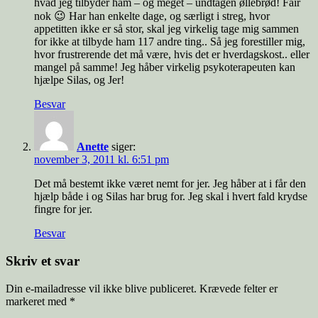
hvad jeg tilbyder ham – og meget – undtagen øllebrød! Fair
nok 😉 Har han enkelte dage, og særligt i streg, hvor
appetitten ikke er så stor, skal jeg virkelig tage mig sammen
for ikke at tilbyde ham 117 andre ting.. Så jeg forestiller mig,
hvor frustrerende det må være, hvis det er hverdagskost.. eller
mangel på samme! Jeg håber virkelig psykoterapeuten kan
hjælpe Silas, og Jer!
Besvar
Anette
siger:
november 3, 2011 kl. 6:51 pm
Det må bestemt ikke været nemt for jer. Jeg håber at i får den
hjælp både i og Silas har brug for. Jeg skal i hvert fald krydse
fingre for jer.
Besvar
Skriv et svar
Din e-mailadresse vil ikke blive publiceret.
Krævede felter er
markeret med
*