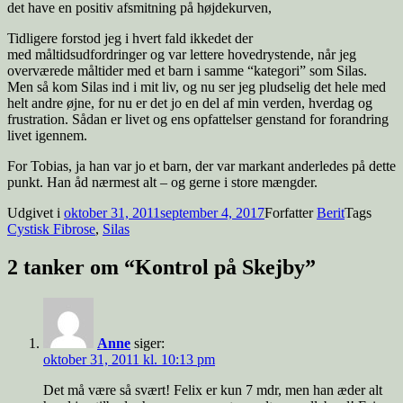
det have en positiv afsmitning på højdekurven,
Tidligere forstod jeg i hvert fald ikkedet der
med måltidsudfordringer og var lettere hovedrystende, når jeg
overværede måltider med et barn i samme “kategori” som Silas.
Men så kom Silas ind i mit liv, og nu ser jeg pludselig det hele med
helt andre øjne, for nu er det jo en del af min verden, hverdag og
frustration. Sådan er livet og ens opfattelser genstand for forandring
livet igennem.
For Tobias, ja han var jo et barn, der var markant anderledes på dette
punkt. Han åd nærmest alt – og gerne i store mængder.
Udgivet i
oktober 31, 2011
september 4, 2017
Forfatter
Berit
Tags
Cystisk Fibrose
,
Silas
2 tanker om “Kontrol på Skejby”
Anne
siger:
oktober 31, 2011 kl. 10:13 pm
Det må være så svært! Felix er kun 7 mdr, men han æder alt