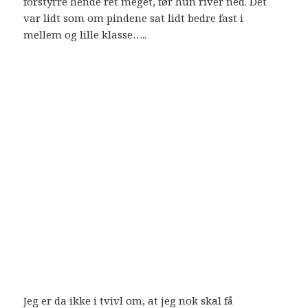
forstyrre hende ret meget, før hun river ned. Det
var lidt som om pindene sat lidt bedre fast i
mellem og lille klasse…..
Jeg er da ikke i tvivl om, at jeg nok skal få