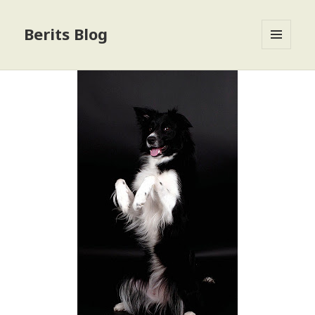
Berits Blog
MENU
OG
WIDGETS