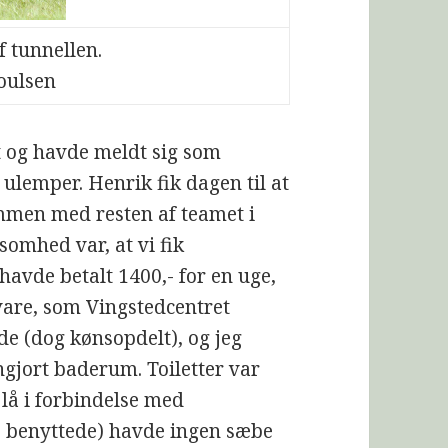
f tunnellen.
Poulsen
t og havde meldt sig som
 ulemper. Henrik fik dagen til at
ammen med resten af teamet i
omhed var, at vi fik
havde betalt 1400,- for en uge,
 vare, som Vingstedcentret
e (dog kønsopdelt), og jeg
ngjort baderum. Toiletter var
 lå i forbindelse med
 benyttede) havde ingen sæbe