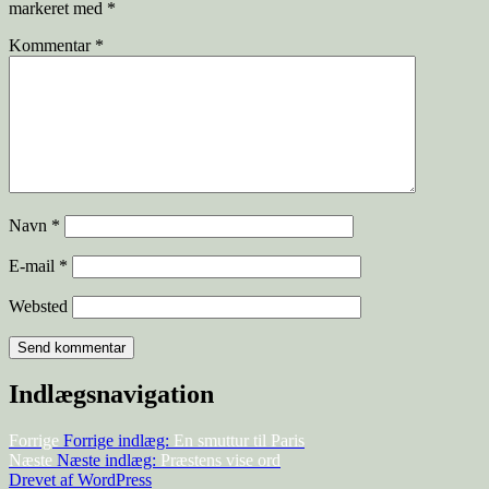
markeret med
*
Kommentar
*
Navn
*
E-mail
*
Websted
Indlægsnavigation
Forrige
Forrige indlæg:
En smuttur til Paris
Næste
Næste indlæg:
Præstens vise ord
Drevet af WordPress