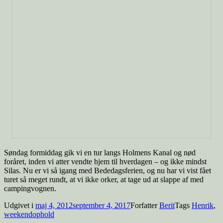
Søndag formiddag gik vi en tur langs Holmens Kanal og nød
foråret, inden vi atter vendte hjem til hverdagen – og ikke mindst
Silas. Nu er vi så igang med Bededagsferien, og nu har vi vist fået
turet så meget rundt, at vi ikke orker, at tage ud at slappe af med
campingvognen.
Udgivet i
maj 4, 2012
september 4, 2017
Forfatter
Berit
Tags
Henrik
,
weekendophold