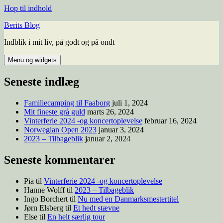
Hop til indhold
Berits Blog
Indblik i mit liv, på godt og på ondt
Menu og widgets
Seneste indlæg
Familiecamping til Faaborg
juli 1, 2024
Mit fineste grå guld
marts 26, 2024
Vinterferie 2024 -og koncertoplevelse
februar 16, 2024
Norwegian Open 2023
januar 3, 2024
2023 – Tilbageblik
januar 2, 2024
Seneste kommentarer
Pia
til
Vinterferie 2024 -og koncertoplevelse
Hanne Wolff
til
2023 – Tilbageblik
Ingo Borchert
til
Nu med en Danmarksmestertitel
Jørn Elsberg
til
Et hedt stævne
Else
til
En helt særlig tour