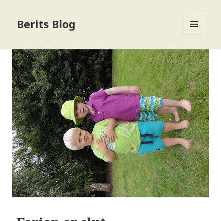
Berits Blog
MENU
OG
WIDGETS