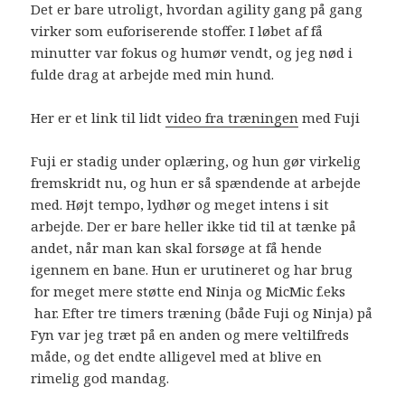
Det er bare utroligt, hvordan agility gang på gang
virker som euforiserende stoffer. I løbet af få
minutter var fokus og humør vendt, og jeg nød i
fulde drag at arbejde med min hund.
Her er et link til lidt
video fra træningen
med Fuji
Fuji er stadig under oplæring, og hun gør virkelig
fremskridt nu, og hun er så spændende at arbejde
med. Højt tempo, lydhør og meget intens i sit
arbejde. Der er bare heller ikke tid til at tænke på
andet, når man kan skal forsøge at få hende
igennem en bane. Hun er urutineret og har brug
for meget mere støtte end Ninja og MicMic f.eks
har. Efter tre timers træning (både Fuji og Ninja) på
Fyn var jeg træt på en anden og mere veltilfreds
måde, og det endte alligevel med at blive en
rimelig god mandag.