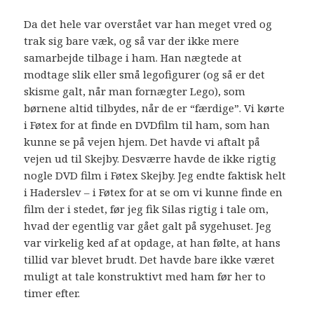
Da det hele var overstået var han meget vred og
trak sig bare væk, og så var der ikke mere
samarbejde tilbage i ham. Han nægtede at
modtage slik eller små legofigurer (og så er det
skisme galt, når man fornægter Lego), som
børnene altid tilbydes, når de er “færdige”. Vi kørte
i Føtex for at finde en DVDfilm til ham, som han
kunne se på vejen hjem. Det havde vi aftalt på
vejen ud til Skejby. Desværre havde de ikke rigtig
nogle DVD film i Føtex Skejby. Jeg endte faktisk helt
i Haderslev – i Føtex for at se om vi kunne finde en
film der i stedet, før jeg fik Silas rigtig i tale om,
hvad der egentlig var gået galt på sygehuset. Jeg
var virkelig ked af at opdage, at han følte, at hans
tillid var blevet brudt. Det havde bare ikke været
muligt at tale konstruktivt med ham før her to
timer efter.