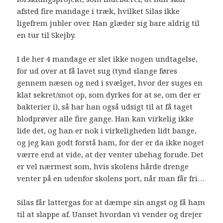
afsted fire mandage i træk, hvilket Silas ikke
ligefrem jubler over. Han glæder sig bare aldrig til
en tur til Skejby.
I de her 4 mandage er slet ikke nogen undtagelse,
for ud over at få lavet sug (tynd slange føres
gennem næsen og ned i svælget, hvor der suges en
klat sekret/snot op, som dyrkes for at se, om der er
bakterier i), så har han også udsigt til at få taget
blodprøver alle fire gange. Han kan virkelig ikke
lide det, og han er nok i virkeligheden lidt bange,
og jeg kan godt forstå ham, for der er da ikke noget
værre end at vide, at der venter ubehag forude. Det
er vel nærmest som, hvis skolens hårde drenge
venter på en udenfor skolens port, når man får fri…
Silas får lattergas for at dæmpe sin angst og få ham
til at slappe af. Uanset hvordan vi vender og drejer