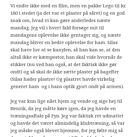
Vi endte ikke med en film, men en pakke Lego til kr.
180 i stedet (ja det var et plaster på såret) og en god
snak om, hvad vi kan gøre anderledes næste
mandag. Jeg vil i hvert fald forsøge mit til
mandagens oplevelse ikke gentager sig, og næste
mandag bliver en bedre oplevelse for ham. Silas
skal have lov at se kanylen, så han kan se, at den
altså ikke er kæmpestor, han skal vide hvornår de
stikker (nu ved han også, at det faktisk ikke gør
ondt) og så skal de ikke sætte plaster på bagefter
(Silas hader plastre! Og plastret havde virkelig
generet ham og i hans optik gjort ondt på armen).
Jeg var kun lige nået hjem og vende og sige hej til
Henrik, da jeg måtte køre igen, da jeg havde en
træningsaftale på Fyn. Jeg var faktisk ret udmattet
og havde det været almindelig klubtræning, så var
jeg måske også blevet hjemme, for jeg følte mig så