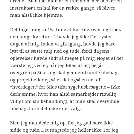
drænet. Men når man er et lille hold, der booker en
instruktør i en hal for en række gange, så bliver
man altså ikke hjemme.
Det tager mig ca 1½ time at køre derover, og trods
den lange køretur, så havde jeg ikke fået rystet
dagen af mig. Inden vi gik igang, havde jeg bare
lyst til at sætte mig ned og tude, fordi dagens
oplevelser havde slidt så meget på mig. Noget af det
værste jeg ved er, når jeg føler, at jeg begår
overgreb på Silas, og skal gennemtrumfe ubehag,
og projekt eller ej, så er det også en del af
“hverdagen” for Silas (ifm sygehusbesøgene – ikke
derhjemme, hvor han altid samarbejder rimelig
villigt om sin behandling), at man skal overvinde
ubehag, fordi det ikke er et valg.
Men jeg mandede mig op, for jeg gad bare ikke
sidde og tude. Det magtede jeg heller ikke. For jeg