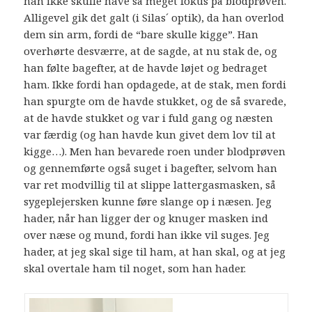
han ikke skulle have så meget fokus på blodprøven.
Alligevel gik det galt (i Silas´ optik), da han overlod
dem sin arm, fordi de “bare skulle kigge”. Han
overhørte desværre, at de sagde, at nu stak de, og
han følte bagefter, at de havde løjet og bedraget
ham. Ikke fordi han opdagede, at de stak, men fordi
han spurgte om de havde stukket, og de så svarede,
at de havde stukket og var i fuld gang og næsten
var færdig (og han havde kun givet dem lov til at
kigge…). Men han bevarede roen under blodprøven
og gennemførte også suget i bagefter, selvom han
var ret modvillig til at slippe lattergasmasken, så
sygeplejersken kunne føre slange op i næsen. Jeg
hader, når han ligger der og knuger masken ind
over næse og mund, fordi han ikke vil suges. Jeg
hader, at jeg skal sige til ham, at han skal, og at jeg
skal overtale ham til noget, som han hader.