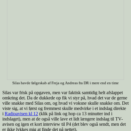
Silas havde følgeskab af Freja og Andreas fra DR i mere end en time
Silas var frisk på opgaven, men var faktisk samtidig helt afslappet
omkring det. Da de dukkede op fik vi styr på, hvad det var de gerne
ville snakke med Silas om, og hvad vi voksne skulle snakke om. Det
viste sig, at vi først og fremmest skulle medvirke i et indslag direkte
i
Radioavisen kl 12
(klik på link og hop ca 13 minutter ind i
indslaget), men at de også ville lave et lidt længere indslag til TV-
avisen og igen et kort interview til P4 (det blev også sendt, men det
er ikke lykkes mig at finde det på nettet).