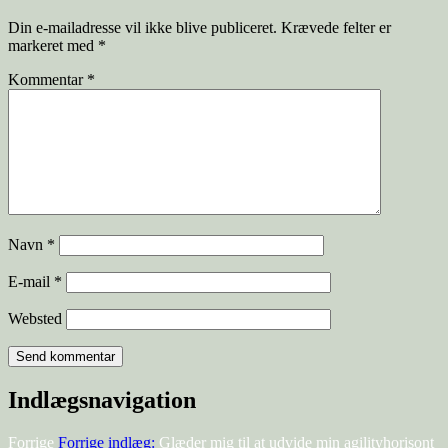
Din e-mailadresse vil ikke blive publiceret.
Krævede felter er
markeret med
*
Kommentar
*
Navn
*
E-mail
*
Websted
Indlægsnavigation
Forrige
Forrige indlæg:
Glæder mig til at udvide min agilityhorisont