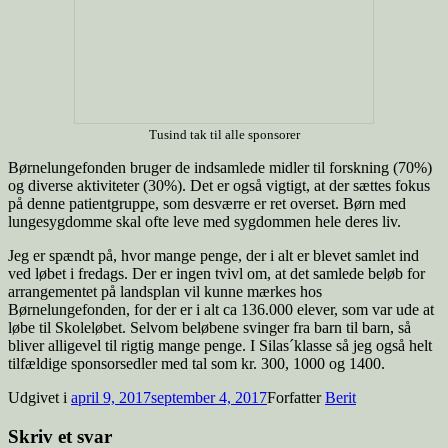
Tusind tak til alle sponsorer
Børnelungefonden bruger de indsamlede midler til forskning (70%)
og diverse aktiviteter (30%). Det er også vigtigt, at der sættes fokus
på denne patientgruppe, som desværre er ret overset. Børn med
lungesygdomme skal ofte leve med sygdommen hele deres liv.
Jeg er spændt på, hvor mange penge, der i alt er blevet samlet ind
ved løbet i fredags. Der er ingen tvivl om, at det samlede beløb for
arrangementet på landsplan vil kunne mærkes hos
Børnelungefonden, for der er i alt ca 136.000 elever, som var ude at
løbe til Skoleløbet. Selvom beløbene svinger fra barn til barn, så
bliver alligevel til rigtig mange penge. I Silas´klasse så jeg også helt
tilfældige sponsorsedler med tal som kr. 300, 1000 og 1400.
Udgivet i
april 9, 2017
september 4, 2017
Forfatter
Berit
Skriv et svar