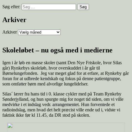
Søg efter:
Arkiver
Arkiver
Skoleløbet – nu også med i medierne
Igen i år løb en masse skoler (samt Den Nye Friskole, hvor Silas
går) Rynkebys skoleløb, hvor overskuddet i år går til
Børnelungefonden. Jeg var meget glad for at erfare, at Rynkeby går
foran for at udbrede kendskab og fokus på denne patientgruppe,
som omfatter børn med alvorlige lungelidelser.
Silas´ lærer fra hans tid i 0. klasse cykler med på Team Rynkeby
Sønderjylland, og hun spurgte mig for noget tid siden, om vi ville
medvirke i et indslag vedr. arrangementet. Hun forventede et
radioindslag, men hvad det helt præcist ville ende ud i, vidste vi
faktisk ikke før kl 11.45, da DR stod på skolen.