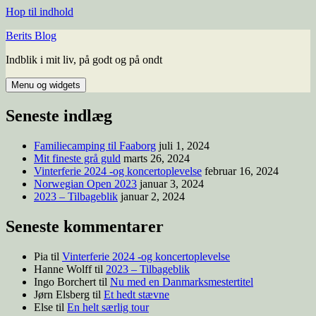
Hop til indhold
Berits Blog
Indblik i mit liv, på godt og på ondt
Menu og widgets
Seneste indlæg
Familiecamping til Faaborg
juli 1, 2024
Mit fineste grå guld
marts 26, 2024
Vinterferie 2024 -og koncertoplevelse
februar 16, 2024
Norwegian Open 2023
januar 3, 2024
2023 – Tilbageblik
januar 2, 2024
Seneste kommentarer
Pia
til
Vinterferie 2024 -og koncertoplevelse
Hanne Wolff
til
2023 – Tilbageblik
Ingo Borchert
til
Nu med en Danmarksmestertitel
Jørn Elsberg
til
Et hedt stævne
Else
til
En helt særlig tour