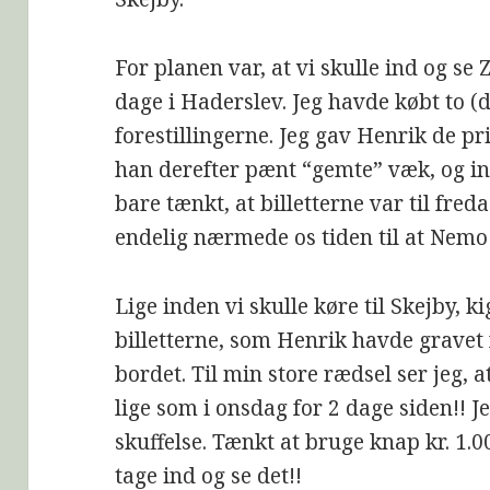
For planen var, at vi skulle ind og se
dage i Haderslev. Jeg havde købt to (dy
forestillingerne. Jeg gav Henrik de pri
han derefter pænt “gemte” væk, og in
bare tænkt, at billetterne var til freda
endelig nærmede os tiden til at Nemo 
Lige inden vi skulle køre til Skejby, k
billetterne, som Henrik havde gravet
bordet. Til min store rædsel ser jeg, at
lige som i onsdag for 2 dage siden!! J
skuffelse. Tænkt at bruge knap kr. 1.0
tage ind og se det!!