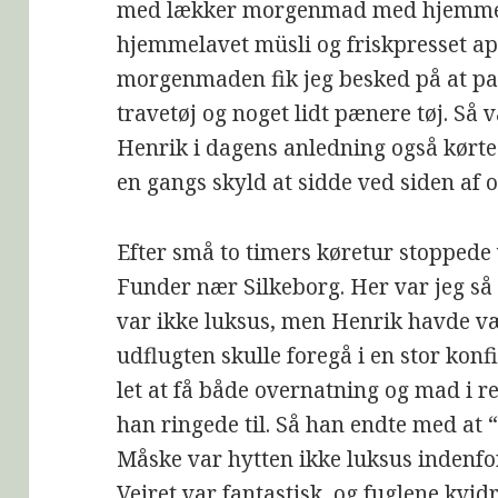
med lækker morgenmad med hjemmeba
hjemmelavet müsli og friskpresset app
morgenmaden fik jeg besked på at pa
travetøj og noget lidt pænere tøj. Så v
Henrik i dagens anledning også kørte.
en gangs skyld at sidde ved siden af o
Efter små to timers køretur stoppede v
Funder nær Silkeborg. Her var jeg så b
var ikke luksus, men Henrik havde væ
udflugten skulle foregå i en stor kon
let at få både overnatning og mad i r
han ringede til. Så han endte med at “
Måske var hytten ikke luksus indenfo
Vejret var fantastisk, og fuglene kvidr