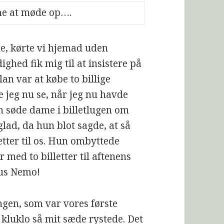
me at møde op….
ne, kørte vi hjemad uden
ghed fik mig til at insistere på
an var at købe to billige
le jeg nu se, når jeg nu havde
n søde dame i billetlugen om
glad, da hun blot sagde, at så
etter til os. Hun ombyttede
 med to billetter til aftenens
rkus Nemo!
ingen, som var vores første
 kluklo så mit sæde rystede. Det