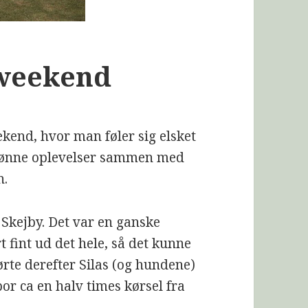
sweekend
eekend, hvor man føler sig elsket
 skønne oplevelser sammen med
n.
 Skejby. Det var en ganske
 fint ud det hele, så det kunne
ørte derefter Silas (og hundene)
r ca en halv times kørsel fra