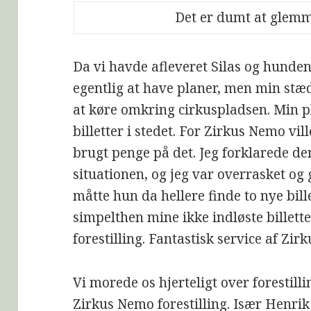
Det er dumt at glem
Da vi havde afleveret Silas og hunde
egentlig at have planer, men min stædi
at køre omkring cirkuspladsen. Min pl
billetter i stedet. For Zirkus Nemo vil
brugt penge på det. Jeg forklarede de
situationen, og jeg var overrasket og 
måtte hun da hellere finde to nye bill
simpelthen mine ikke indløste billetter
forestilling. Fantastisk service af Zi
Vi morede os hjerteligt over forestill
Zirkus Nemo forestilling. Især Henrik