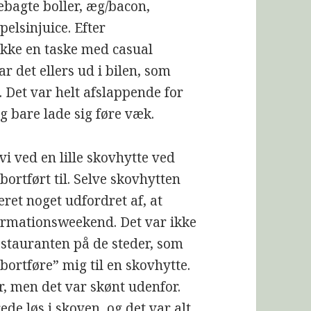
gte boller, æg/bacon,
elsinjuice. Efter
kke en taske med casual
ar det ellers ud i bilen, som
 Det var helt afslappende for
g bare lade sig føre væk.
i ved en lille skovhytte ved
ortført til. Selve skovhytten
ret noget udfordret af, at
firmationsweekend. Det var ikke
estauranten på de steder, som
bortføre” mig til en skovhytte.
r, men det var skønt udenfor.
ede løs i skoven, og det var alt,