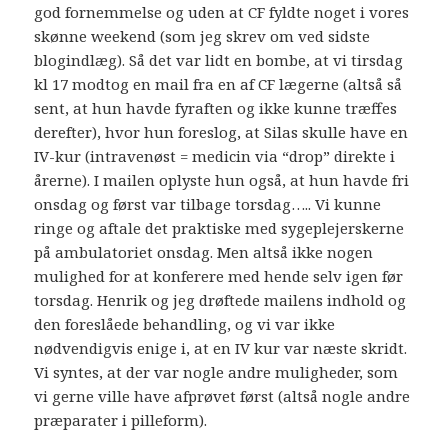
god fornemmelse og uden at CF fyldte noget i vores
skønne weekend (som jeg skrev om ved sidste
blogindlæg). Så det var lidt en bombe, at vi tirsdag
kl 17 modtog en mail fra en af CF lægerne (altså så
sent, at hun havde fyraften og ikke kunne træffes
derefter), hvor hun foreslog, at Silas skulle have en
IV-kur (intravenøst = medicin via “drop” direkte i
årerne). I mailen oplyste hun også, at hun havde fri
onsdag og først var tilbage torsdag….. Vi kunne
ringe og aftale det praktiske med sygeplejerskerne
på ambulatoriet onsdag. Men altså ikke nogen
mulighed for at konferere med hende selv igen før
torsdag. Henrik og jeg drøftede mailens indhold og
den foreslåede behandling, og vi var ikke
nødvendigvis enige i, at en IV kur var næste skridt.
Vi syntes, at der var nogle andre muligheder, som
vi gerne ville have afprøvet først (altså nogle andre
præparater i pilleform).