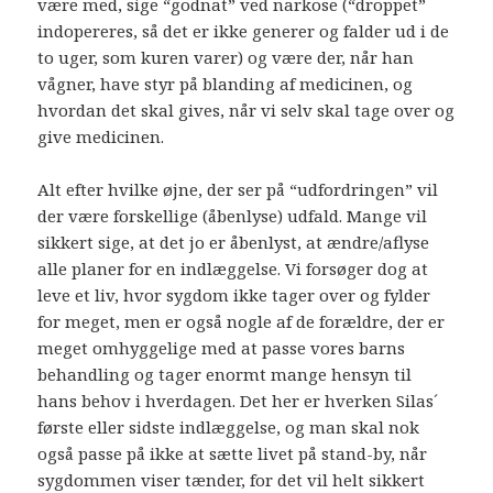
være med, sige “godnat” ved narkose (“droppet”
indopereres, så det er ikke generer og falder ud i de
to uger, som kuren varer) og være der, når han
vågner, have styr på blanding af medicinen, og
hvordan det skal gives, når vi selv skal tage over og
give medicinen.
Alt efter hvilke øjne, der ser på “udfordringen” vil
der være forskellige (åbenlyse) udfald. Mange vil
sikkert sige, at det jo er åbenlyst, at ændre/aflyse
alle planer for en indlæggelse. Vi forsøger dog at
leve et liv, hvor sygdom ikke tager over og fylder
for meget, men er også nogle af de forældre, der er
meget omhyggelige med at passe vores barns
behandling og tager enormt mange hensyn til
hans behov i hverdagen. Det her er hverken Silas´
første eller sidste indlæggelse, og man skal nok
også passe på ikke at sætte livet på stand-by, når
sygdommen viser tænder, for det vil helt sikkert