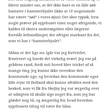
bliver mindet om, at det ikke bare er en lille sød
hamster i hamsterhjulet (ikke at CF nogensinde
har været “sød” i vores øjne). Det sker typisk, hvis
nogle prøver på sygehuset viser noget afvigende, vi
kaldes til ekstra undersøgelser eller lægerne
foreslår behandlinger, der afviger markant fra det,
som vi har i “hamsterhjulet”.
Sådan er det lige nu. Igår var jeg fortvivlet,
frustreret og havde det virkelig svært. Jeg var på
grådens rand, fordi mit hoved blev tricket af så
mange ting. Jeg kunne ikke overskue den
kommende uge, og hvordan den kommende uges
lille rejse til Holland skal kunne afvikles med den
besked, som vi fik fra Skejby. Jeg var ærgerlig over
at udsigten til skulle sige noget fra, som jeg har
glædet mig til, og ængstelig for, hvad hvordan
sygehusets tiltag vil være for Silas.