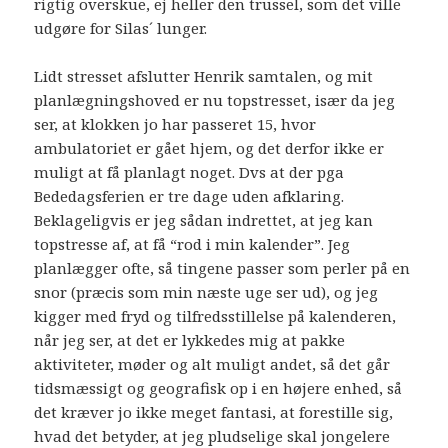
rigtig overskue, ej heller den trussel, som det ville
udgøre for Silas´ lunger.
Lidt stresset afslutter Henrik samtalen, og mit
planlægningshoved er nu topstresset, især da jeg
ser, at klokken jo har passeret 15, hvor
ambulatoriet er gået hjem, og det derfor ikke er
muligt at få planlagt noget. Dvs at der pga
Bededagsferien er tre dage uden afklaring.
Beklageligvis er jeg sådan indrettet, at jeg kan
topstresse af, at få “rod i min kalender”. Jeg
planlægger ofte, så tingene passer som perler på en
snor (præcis som min næste uge ser ud), og jeg
kigger med fryd og tilfredsstillelse på kalenderen,
når jeg ser, at det er lykkedes mig at pakke
aktiviteter, møder og alt muligt andet, så det går
tidsmæssigt og geografisk op i en højere enhed, så
det kræver jo ikke meget fantasi, at forestille sig,
hvad det betyder, at jeg pludselige skal jongelere