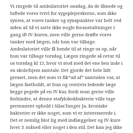
Vi ringede til ambulatoriet onsdag, da de åbnede og
luftede vores tvivl for sygeplejerskerne, som ikke
syntes, at vores tanker og synspunkter var helt ved
siden af. Så vi satte ikke nogle foranstaltninger i
gang ift IV-kuren, men ville gerne drøfte vores
tanker med lægen, når hun var tilbage.
Ambulatoriet ville få hende til at ringe os op, når
hun var tilbage torsdag. Lægen ringede så retur til
os torsdag kl 15, hvor vi stod med det ene ben inde i
en skole/hjem samtale. Det gjorde det hele lidt
presset, men det som vi fik”ud af” samtalen var, at
lægen fastholdt, at hun og centrets ledende læge
begge pegede på en IV kur, fordi man gerne ville
forhindre, at denne stafylokokbakterie ville tage
permanent ophold i Silas´lunger. Ja, kroniske
bakterier er ikke noget, som vi er interesserede i.
Det er nemlig blot lig med indlæggelser og IV-kure
hver 3. måned eller noget i den stil. Det kan jeg ikke