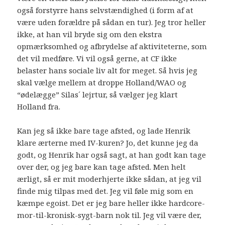
også forstyrre hans selvstændighed (i form af at
være uden forældre på sådan en tur). Jeg tror heller
ikke, at han vil bryde sig om den ekstra
opmærksomhed og afbrydelse af aktiviteterne, som
det vil medføre. Vi vil også gerne, at CF ikke
belaster hans sociale liv alt for meget. Så hvis jeg
skal vælge mellem at droppe Holland/WAO og
“ødelægge” Silas´ lejrtur, så vælger jeg klart
Holland fra.
Kan jeg så ikke bare tage afsted, og lade Henrik
klare ærterne med IV-kuren? Jo, det kunne jeg da
godt, og Henrik har også sagt, at han godt kan tage
over der, og jeg bare kan tage afsted. Men helt
ærligt, så er mit moderhjerte ikke sådan, at jeg vil
finde mig tilpas med det. Jeg vil føle mig som en
kæmpe egoist. Det er jeg bare heller ikke hardcore-
mor-til-kronisk-sygt-barn nok til. Jeg vil være der,