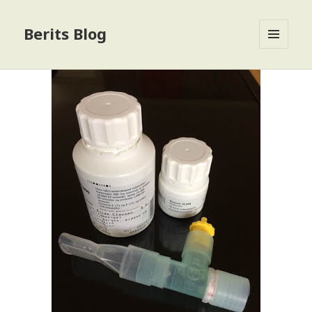
Berits Blog
MENU
OG
WIDGETS