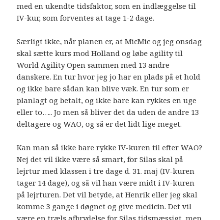
med en ukendte tidsfaktor, som en indlæggelse til
IV-kur, som forventes at tage 1-2 dage.
Særligt ikke, når planen er, at MicMic og jeg onsdag
skal sætte kurs mod Holland og løbe agility til
World Agility Open sammen med 13 andre
danskere. En tur hvor jeg jo har en plads på et hold
og ikke bare sådan kan blive væk. En tur som er
planlagt og betalt, og ikke bare kan rykkes en uge
eller to….. Jo men så bliver det da uden de andre 13
deltagere og WAO, og så er det lidt lige meget.
Kan man så ikke bare rykke IV-kuren til efter WAO?
Nej det vil ikke være så smart, for Silas skal på
lejrtur med klassen i tre dage d. 31. maj (IV-kuren
tager 14 dage), og så vil han være midt i IV-kuren
på lejrturen. Det vil betyde, at Henrik eller jeg skal
komme 3 gange i døgnet og give medicin. Det vil
være en træls afbrydelse for Silas tidsmæssigt, men