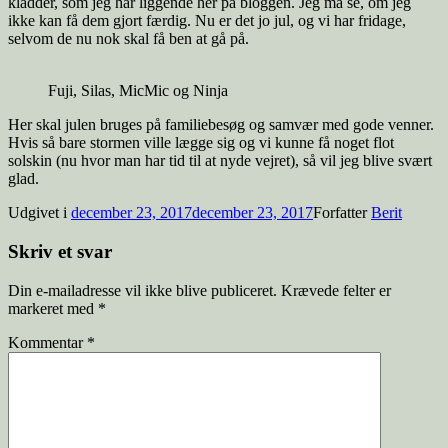
kladder, som jeg har liggende her på bloggen. Jeg må se, om jeg
ikke kan få dem gjort færdig. Nu er det jo jul, og vi har fridage,
selvom de nu nok skal få ben at gå på.
Fuji, Silas, MicMic og Ninja
Her skal julen bruges på familiebesøg og samvær med gode venner.
Hvis så bare stormen ville lægge sig og vi kunne få noget flot
solskin (nu hvor man har tid til at nyde vejret), så vil jeg blive svært
glad.
Udgivet i
december 23, 2017
december 23, 2017
Forfatter
Berit
Skriv et svar
Din e-mailadresse vil ikke blive publiceret.
Krævede felter er
markeret med
*
Kommentar
*