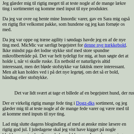
Jeg glæder mig til rigtig meget til at teste nogle af de mange lækre
ting i sortimentet og komme med input til nye produkter.
Da jeg var ovre og hente mine Innordic varer, gav en Sara mig også
en rigtig flot velkomst pakke, som hundene og jeg kan fornøje os
med.
Da jeg var oppe og træne agility i søndags havde jeg en af de nye
ting med. MicMic var særligt begejstret for
denne nye trækkebold
.
Ikke mindst pga det lodne stykke stof med store spundne
mikrofibertråde på. Det var helt tydeligt for mig, at hun søgte det at
holde i, når vi skulle ruske. En netbold er naturligvis altid
interessant, men det bløde stofstykke var faktisk mere interessant.
Men alt kan holdes ved i på det nye legetøj, om det så er bold,
håndtag eller stofstykke.
Det var lidt svært at tage et billede af en begejstret hund, der ru
Der er virkelig rigtig mange fede ting i
Dogz-dks
sortiment, og jeg
glæder mig til at teste nogle af de mange fede varer og være med til
at komme med inputs til nye ting.
Lad mig slutte dagens blogindlæg af med at ønske mine læsere en
rigtig god jul. I juledagene skal jeg vist have kigget på nogle