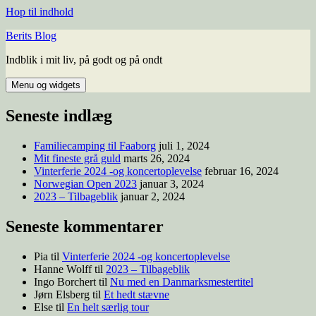
Hop til indhold
Berits Blog
Indblik i mit liv, på godt og på ondt
Menu og widgets
Seneste indlæg
Familiecamping til Faaborg
juli 1, 2024
Mit fineste grå guld
marts 26, 2024
Vinterferie 2024 -og koncertoplevelse
februar 16, 2024
Norwegian Open 2023
januar 3, 2024
2023 – Tilbageblik
januar 2, 2024
Seneste kommentarer
Pia
til
Vinterferie 2024 -og koncertoplevelse
Hanne Wolff
til
2023 – Tilbageblik
Ingo Borchert
til
Nu med en Danmarksmestertitel
Jørn Elsberg
til
Et hedt stævne
Else
til
En helt særlig tour