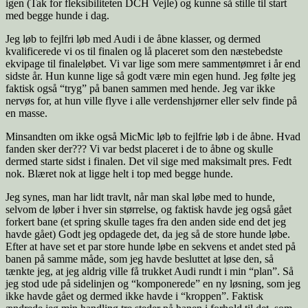
igen (Tak for fleksibiliteten DCH Vejle) og kunne så stille til start
med begge hunde i dag.
Jeg løb to fejlfri løb med Audi i de åbne klasser, og dermed
kvalificerede vi os til finalen og lå placeret som den næstebedste
ekvipage til finaleløbet. Vi var lige som mere sammentømret i år end
sidste år. Hun kunne lige så godt være min egen hund. Jeg følte jeg
faktisk også “tryg” på banen sammen med hende. Jeg var ikke
nervøs for, at hun ville flyve i alle verdenshjørner eller selv finde på
en masse.
Minsandten om ikke også MicMic løb to fejlfrie løb i de åbne. Hvad
fanden sker der??? Vi var bedst placeret i de to åbne og skulle
dermed starte sidst i finalen. Det vil sige med maksimalt pres. Fedt
nok. Blæret nok at ligge helt i top med begge hunde.
Jeg synes, man har lidt travlt, når man skal løbe med to hunde,
selvom de løber i hver sin størrelse, og faktisk havde jeg også gået
forkert bane (et spring skulle tages fra den anden side end det jeg
havde gået) Godt jeg opdagede det, da jeg så de store hunde løbe.
Efter at have set et par store hunde løbe en sekvens et andet sted på
banen på samme måde, som jeg havde besluttet at løse den, så
tænkte jeg, at jeg aldrig ville få trukket Audi rundt i min “plan”. Så
jeg stod ude på sidelinjen og “komponerede” en ny løsning, som jeg
ikke havde gået og dermed ikke havde i “kroppen”. Faktisk