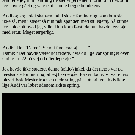
ændrede jeg min handling tre steder på banen i forhold til det, som
jeg havde gået og valgte at handle begge hunde ens.
Audi og jeg holdt skansen indtil sidste forhindring, som hun slet
ikke så, men i stedet så hun mål-spanden med sit legetøj. Så kunne
jeg kalde alt hvad jeg ville. Hun kom først, da hun havde legetøjet
med retur. Meget ærgerligt.
Audi: “Hej “Dame”. Se mit fine legetøj…… ”
Dame: “Det havde været lidt federe, hvis du lige var sprunget over
spring nr. 22 på vej ud efter legetøjet”
Jeg havde ikke studeret denne fælde/vinkel, da det netop var på
næstsidste forhindring, at jeg havde gået forkert bane. Vi var ellers
blevet Jysk Mester trods en nedrivning på startspringet, hvis ikke
lige Audi var løbet udenom sidste spring.