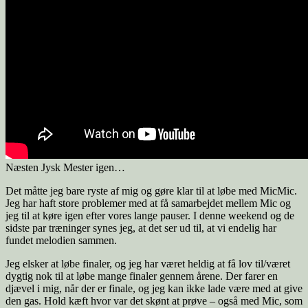
Næsten Jysk Mester igen…
Det måtte jeg bare ryste af mig og gøre klar til at løbe med MicMic.
Jeg har haft store problemer med at få samarbejdet mellem Mic og
jeg til at køre igen efter vores lange pauser. I denne weekend og de
sidste par træninger synes jeg, at det ser ud til, at vi endelig har
fundet melodien sammen.
Jeg elsker at løbe finaler, og jeg har været heldig at få lov til/været
dygtig nok til at løbe mange finaler gennem årene. Der farer en
djævel i mig, når der er finale, og jeg kan ikke lade være med at give
den gas. Hold kæft hvor var det skønt at prøve – også med Mic, som