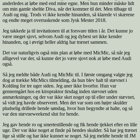
anderledes at løbe med end mine egne. Men hun minder måske lidt
om min gamle sheltie Diva, når det kommer til det. Men tilbage til
Audi og mig. Trods vi ikke kendte hinanden, så klarede vi skærene
og endte meget overraskende som Jysk Mester 2018.
Jeg takkede ja til invitationen til at forsvare titlen i år. Det kunne jo
være meget sjovt, selvom Audi og jeg dybest set ikke kender
hinanden, og i øvrigt heller aldrig har trænet sammen.
Det var naturligvis også min plan at løbe med MicMic, så når jeg
alligevel var der, så kunne det jo være sjovt nok at løbe med Audi
også.
Så jeg meldte både Audi og MicMic til. I første omgang valgte jeg
dog at trække MicMics tilmelding, da hun blev halt til stævnet i
Kolding for tre uger siden. Jeg aner ikke hvorfor. Hun var
gennemgået hos en kiropraktor tirsdag inden stævnet uden
anmærkninger, og der var ikke sket noget op til eller under stævnet,
så vidt jeg havde observeret. Men det var som om højre skulder
pludselig drillede hende søndag, hvor hun begyndte at halte, og så
var den stævneweekend slut for hende.
Jeg gav hende ro og smertestillende og fik hende tjekket efter en lille
uge. Der var ikke noget at finde på hendes skulder. Så har jeg trænet
lige så stille og har ikke kunnet se noget. Så jeg meldte hende til JM