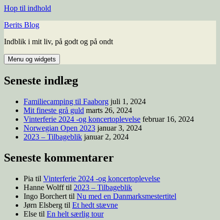
Hop til indhold
Berits Blog
Indblik i mit liv, på godt og på ondt
Menu og widgets
Seneste indlæg
Familiecamping til Faaborg
juli 1, 2024
Mit fineste grå guld
marts 26, 2024
Vinterferie 2024 -og koncertoplevelse
februar 16, 2024
Norwegian Open 2023
januar 3, 2024
2023 – Tilbageblik
januar 2, 2024
Seneste kommentarer
Pia
til
Vinterferie 2024 -og koncertoplevelse
Hanne Wolff
til
2023 – Tilbageblik
Ingo Borchert
til
Nu med en Danmarksmestertitel
Jørn Elsberg
til
Et hedt stævne
Else
til
En helt særlig tour