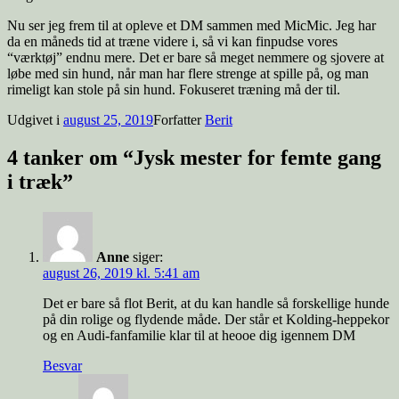
Nu ser jeg frem til at opleve et DM sammen med MicMic. Jeg har
da en måneds tid at træne videre i, så vi kan finpudse vores
“værktøj” endnu mere. Det er bare så meget nemmere og sjovere at
løbe med sin hund, når man har flere strenge at spille på, og man
rimeligt kan stole på sin hund. Fokuseret træning må der til.
Udgivet i
august 25, 2019
Forfatter
Berit
4 tanker om “Jysk mester for femte gang
i træk”
Anne
siger:
august 26, 2019 kl. 5:41 am
Det er bare så flot Berit, at du kan handle så forskellige hunde
på din rolige og flydende måde. Der står et Kolding-heppekor
og en Audi-fanfamilie klar til at heooe dig igennem DM
Besvar