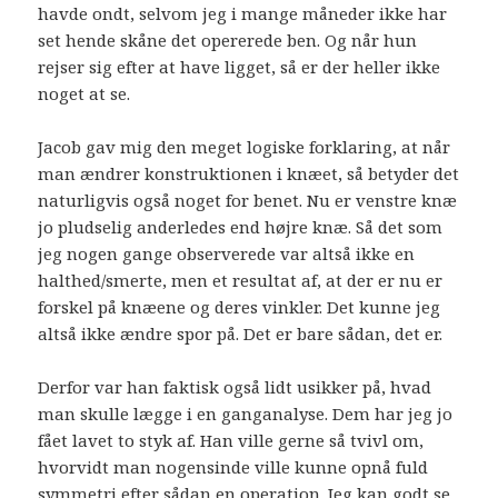
havde ondt, selvom jeg i mange måneder ikke har
set hende skåne det opererede ben. Og når hun
rejser sig efter at have ligget, så er der heller ikke
noget at se.
Jacob gav mig den meget logiske forklaring, at når
man ændrer konstruktionen i knæet, så betyder det
naturligvis også noget for benet. Nu er venstre knæ
jo pludselig anderledes end højre knæ. Så det som
jeg nogen gange observerede var altså ikke en
halthed/smerte, men et resultat af, at der er nu er
forskel på knæene og deres vinkler. Det kunne jeg
altså ikke ændre spor på. Det er bare sådan, det er.
Derfor var han faktisk også lidt usikker på, hvad
man skulle lægge i en ganganalyse. Dem har jeg jo
fået lavet to styk af. Han ville gerne så tvivl om,
hvorvidt man nogensinde ville kunne opnå fuld
symmetri efter sådan en operation. Jeg kan godt se