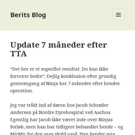
Berits Blog
MENU
OG
WIDGETS
Update 7 måneder efter
TTA
“Det her er et superflot resultat. Du kan ikke
forvente bedre”. Dejlig konklusion efter grundig
gennemgang af Ninja her 7 måneder efter hendes
operation.
Jeg var trådt ind af døren hos Jacob Schrøder
Andersen på Nordre Dyrehospital ved Aarhus.
Egentlig har Jacob ikke været inde over Ninjas
forløb, men han har tidligere behandlet hende – og
MicMic for den sags skyld også. Han kender mig,