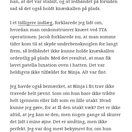
han, at det var stabilt, og at ledbåndet på forsiden
sad så det også holdt knæskallen på plads.
I et
tidligere indlæg
, forklarede jeg lidt om,
hvordan man omkonstruerer knæet ved TTA
operationen. Jacob forklarede nu, at man somme
tider kom til at skyde underbensknoglen for langt
frem, så ledbåndet ikke kunne holde knæskallen
ordentlig på plads. Med det resultat, at man fik
lavet patella luxation oven i hatten. Det var
heldigvis ikke tilfældet for Ninja. Alt var fint.
Jeg havde også bemærket, at Ninja i fri trav ikke
travede helt jævnt. Som om hun bare ikke trådte
helt igennem eller lidt som en lille utakt. Hvad
kunne jeg gøre, for at få den utakt væk? Det er ikke
altid, at jeg kan se den, men nogen gange så skurer
det lidt i mine øjne. Det er småting, men ikke
perfekt. Jeg var dog mest bekymret for, om hun