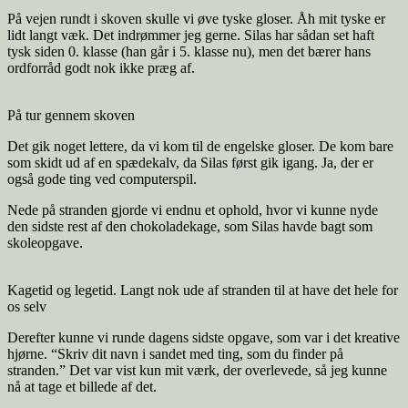
På vejen rundt i skoven skulle vi øve tyske gloser. Åh mit tyske er
lidt langt væk. Det indrømmer jeg gerne. Silas har sådan set haft
tysk siden 0. klasse (han går i 5. klasse nu), men det bærer hans
ordforråd godt nok ikke præg af.
På tur gennem skoven
Det gik noget lettere, da vi kom til de engelske gloser. De kom bare
som skidt ud af en spædekalv, da Silas først gik igang. Ja, der er
også gode ting ved computerspil.
Nede på stranden gjorde vi endnu et ophold, hvor vi kunne nyde
den sidste rest af den chokoladekage, som Silas havde bagt som
skoleopgave.
Kagetid og legetid. Langt nok ude af stranden til at have det hele for
os selv
Derefter kunne vi runde dagens sidste opgave, som var i det kreative
hjørne. “Skriv dit navn i sandet med ting, som du finder på
stranden.” Det var vist kun mit værk, der overlevede, så jeg kunne
nå at tage et billede af det.