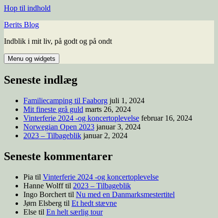
Hop til indhold
Berits Blog
Indblik i mit liv, på godt og på ondt
Menu og widgets
Seneste indlæg
Familiecamping til Faaborg
juli 1, 2024
Mit fineste grå guld
marts 26, 2024
Vinterferie 2024 -og koncertoplevelse
februar 16, 2024
Norwegian Open 2023
januar 3, 2024
2023 – Tilbageblik
januar 2, 2024
Seneste kommentarer
Pia
til
Vinterferie 2024 -og koncertoplevelse
Hanne Wolff
til
2023 – Tilbageblik
Ingo Borchert
til
Nu med en Danmarksmestertitel
Jørn Elsberg
til
Et hedt stævne
Else
til
En helt særlig tour