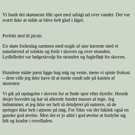
Vi fandt det skønneste lille spot med udsigt ud over vandet. Det var
svært ikke at sidde at blive helt glad i låget.
Perfekt sted til picnic
En skøn forårsdag sammen med nogle af sine kæreste med et
naturlærred af solskin og forår i skoven og over stranden.
Lydbilledet var bølgeskvulp fra stranden og fuglefløjt fra skoven.
Hundene måtte pænt ligge bag mig og vente, mens vi spiste frokost
– dem ville jeg ikke have til at tumle rundt ude på kanten af
skrænten
Vi gik på opdagelse i skoven for at finde spor efter dyreliv. Henrik
drejer hovedet og har så allerede fundet masser af tegn. Jeg
indrømmer, at jeg ikke ser helt så detaljeret på naturen, så de
springer ikke helt i øjnene på mig. For Silas var det faktisk også en
ganske god øvelse. Men det er jo altid i god øvelse at fordybe sig
lidt og kradse i overfladen.