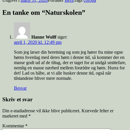
Udgivet i
marts 31, 2020
Forfatter
Berit
Tags
corona
En tanke om “Naturskolen”
Hanne Wolff
siger:
april 1, 2020 kl. 12:49 pm
Som jeg læser din beretning og som jeg hører fra mine egne
børns hverdag med deres børn i denne tid, så kommer der en
masse godt ud af de tiltag, der er taget for at undgå smittefare,
nemlig en masse nærhed mellem forældre og børn. Hurra for
det! Lad os håbe, at vi alle husker denne tid, også når
tilstandene bliver mere normale.
Besvar
Skriv et svar
Din e-mailadresse vil ikke blive publiceret.
Krævede felter er
markeret med
*
Kommentar
*