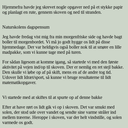
Hjemmefra havde jeg skrevet nogle opgaver ned på et stykke papir
og planlagt en rute, gennem skoven og ned til stranden.
Naturskolens dagspensum
Jeg havde fredag vist mig fra min morgenfriske side og havde bagt
boller til morgenbordet. Vi må jo godt hygge os lidt på disse
hjemmedage. Der var heldigvis også boller nok til at smøre en lille
madpakke, som vi kunne tage med på turen.
For sådan ligesom at komme igang, så startede vi med den første
aktivitet på vejen ind/op til skoven. Der er nemlig en ret stejl bakke.
Den skulle vi løbe op af på skift, mens en af de andre tog tid.
Udover lidt Idræt/sport, så kunne vi bruge resultaterne til lidt
matematikopgaver.
Vi startede med at skiftes til at spurte op af denne bakke
Efter at have rørt os lidt gik vi op i skoven. Det var smukt med
solen, der stod ude over vandet og sendte sine varme stråler ind
mellem træerne. Heroppe i skoven, var der helt vindstille, og solen
varmede os godt.