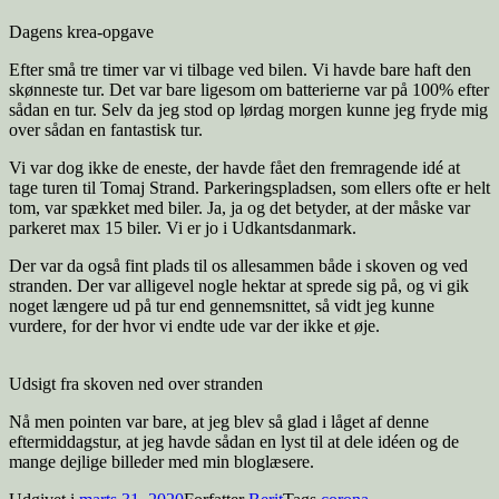
Dagens krea-opgave
Efter små tre timer var vi tilbage ved bilen. Vi havde bare haft den
skønneste tur. Det var bare ligesom om batterierne var på 100% efter
sådan en tur. Selv da jeg stod op lørdag morgen kunne jeg fryde mig
over sådan en fantastisk tur.
Vi var dog ikke de eneste, der havde fået den fremragende idé at
tage turen til Tomaj Strand. Parkeringspladsen, som ellers ofte er helt
tom, var spækket med biler. Ja, ja og det betyder, at der måske var
parkeret max 15 biler. Vi er jo i Udkantsdanmark.
Der var da også fint plads til os allesammen både i skoven og ved
stranden. Der var alligevel nogle hektar at sprede sig på, og vi gik
noget længere ud på tur end gennemsnittet, så vidt jeg kunne
vurdere, for der hvor vi endte ude var der ikke et øje.
Udsigt fra skoven ned over stranden
Nå men pointen var bare, at jeg blev så glad i låget af denne
eftermiddagstur, at jeg havde sådan en lyst til at dele idéen og de
mange dejlige billeder med min bloglæsere.