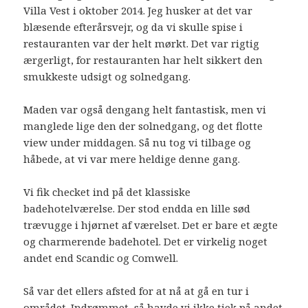
Villa Vest i oktober 2014. Jeg husker at det var
blæsende efterårsvejr, og da vi skulle spise i
restauranten var der helt mørkt. Det var rigtig
ærgerligt, for restauranten har helt sikkert den
smukkeste udsigt og solnedgang.
Maden var også dengang helt fantastisk, men vi
manglede lige den der solnedgang, og det flotte
view under middagen. Så nu tog vi tilbage og
håbede, at vi var mere heldige denne gang.
Vi fik checket ind på det klassiske
badehotelværelse. Der stod endda en lille sød
trævugge i hjørnet af værelset. Det er bare et ægte
og charmerende badehotel. Det er virkelig noget
andet end Scandic og Comwell.
Så var det ellers afsted for at nå at gå en tur i
området. Indrømmet, så havde vi ikke tjek på andet