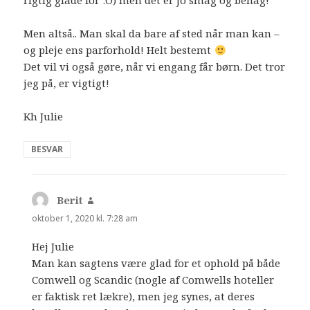
rigtig glade for :O) men det er jo smag og behag!
Men altså.. Man skal da bare af sted når man kan –
og pleje ens parforhold! Helt bestemt
Det vil vi også gøre, når vi engang får børn. Det tror
jeg på, er vigtigt!
Kh Julie
BESVAR
Berit
siger:
oktober 1, 2020 kl. 7:28 am
Hej Julie
Man kan sagtens være glad for et ophold på både
Comwell og Scandic (nogle af Comwells hoteller
er faktisk ret lækre), men jeg synes, at deres