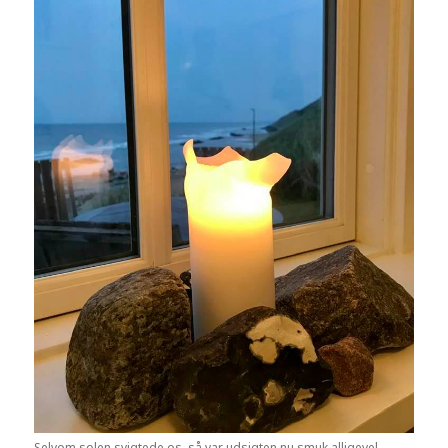
Selvom solen svigtede os, så var udsigten nu smuk alligevel