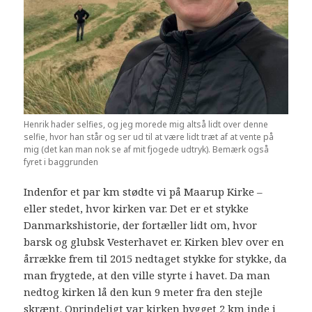
Henrik hader selfies, og jeg morede mig altså lidt over denne
selfie, hvor han står og ser ud til at være lidt træt af at vente på
mig (det kan man nok se af mit fjogede udtryk). Bemærk også
fyret i baggrunden
Indenfor et par km stødte vi på Maarup Kirke –
eller stedet, hvor kirken var. Det er et stykke
Danmarkshistorie, der fortæller lidt om, hvor
barsk og glubsk Vesterhavet er. Kirken blev over en
årrække frem til 2015 nedtaget stykke for stykke, da
man frygtede, at den ville styrte i havet. Da man
nedtog kirken lå den kun 9 meter fra den stejle
skrænt. Oprindeligt var kirken bygget 2 km inde i