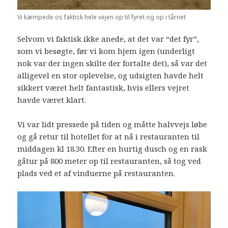
Vi kæmpede os faktisk hele vejen op til fyret og op i tårnet
Selvom vi faktisk ikke anede, at det var “det fyr”,
som vi besøgte, før vi kom hjem igen (underligt
nok var der ingen skilte der fortalte det), så var det
alligevel en stor oplevelse, og udsigten havde helt
sikkert været helt fantastisk, hvis ellers vejret
havde været klart.
Vi var lidt pressede på tiden og måtte halvvejs løbe
og gå retur til hotellet for at nå i restauranten til
middagen kl 18.30. Efter en hurtig dusch og en rask
gåtur på 800 meter op til restauranten, så tog ved
plads ved et af vinduerne på restauranten.