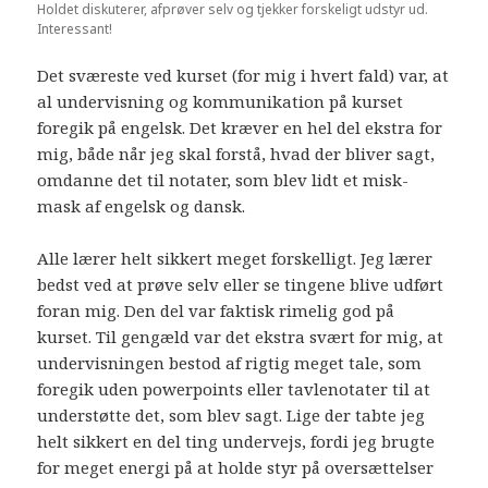
Holdet diskuterer, afprøver selv og tjekker forskeligt udstyr ud.
Interessant!
Det sværeste ved kurset (for mig i hvert fald) var, at
al undervisning og kommunikation på kurset
foregik på engelsk. Det kræver en hel del ekstra for
mig, både når jeg skal forstå, hvad der bliver sagt,
omdanne det til notater, som blev lidt et misk-
mask af engelsk og dansk.
Alle lærer helt sikkert meget forskelligt. Jeg lærer
bedst ved at prøve selv eller se tingene blive udført
foran mig. Den del var faktisk rimelig god på
kurset. Til gengæld var det ekstra svært for mig, at
undervisningen bestod af rigtig meget tale, som
foregik uden powerpoints eller tavlenotater til at
understøtte det, som blev sagt. Lige der tabte jeg
helt sikkert en del ting undervejs, fordi jeg brugte
for meget energi på at holde styr på oversættelser