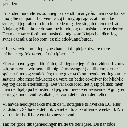
løse dem.
En anden hundefører, som jeg har kendt i mange år, men ikke har set
mig løbe i et par år henvendte sig til mig og sagde, at hun ikke
syntes, at jeg løb som hun huskede mig. Jeg slog det hen med, at
Ninja og Mic ikke er de samme hunde, og det måske bare er derfor.
Det måtte være fordi hun huskede mig, som Ninjas handler. Jeg
synes egentlig at løb som jeg plejede/kunne/burde.
OK, svarede hun. “Jeg synes bare, at du plejer at være mere
målrettet og fokuseret, når du løber…. “
Efter at have tygget lidt på det, så kiggede jeg på den video af vores
løb, som en havde sendt til mig på messenger (tak til dem, der er
søde at filme og sende). Jeg måtte give vedkommende ret. Jeg kunne
sagtens løbe mere fokuseret og være en bedre co-driver for MicMic.
Jeg tog det til efterretning! Det var ikke fordi det hjalp på disk-raten,
men det hjalp på helheden, at jeg var mere overbevisende. Agility er
jo meget andet end resultater, selvom det er dem der tæller.
Vi havde heldigvis ikke meldt os til udtagelse til hverken EO eller
landshold. Så havde det nok været en total skuffende weekend. Nu
var det trods alt bare en stævneweekend.
Tak for gode tilbagemeldinger fra de tre deltagere. De har både