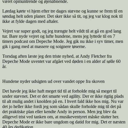
været opmuntrende og øjenåbnende.
Lørdag kørte vi hjem efter tre dages stævne og kunne se frem til en
søndag helt uden planer. Det sker ikke så tit, og jeg var klog nok til
ikke at fylde dagen med aftaler.
Vejret var super godt, og jeg trængte helt vildt til at gå en god lang
tur. Bare nyde vejret og lufte hundene, mens jeg lyttede til en 7
timers podcast om Depeche Mode. Jeg gik nu ikke i syv timer, men
gik i gang med at massere og soignere tøserne.
Torsdag aften læste jeg den triste nyhed, at Andy Fletcher fra
Depeche Mode uventet var afgået ved døden i en alder af sølle 60
år.
Hundene nyder udsigten ud over vandet oppe fra skoven
Det havde jeg ikke haft meget tid til at forholde mig så meget til
under stævnet. Det er det smarte ved agility. Der er ikke rigtig plads
til alt mulig andet i knolden på en. I hvert fald ikke hos mig. Nu var
det jo heller ikke fordi jeg som sådan skulle forholde mig til det på
det praktiske plan eller kendte Andy in person. Men jeg blev da
alligevel trist ved tanken om, at musikeventyret måske slutter her.
Depeche Mode er ikke bare ungdom og datid for mig. Det er næsten
40 års dedikation.