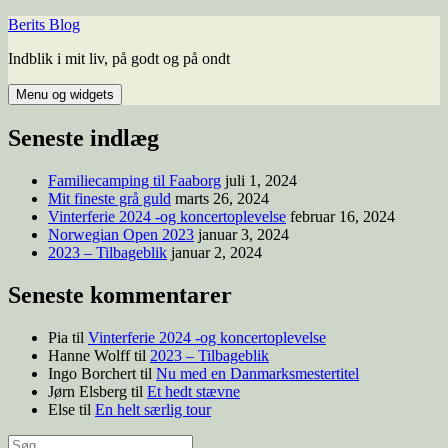
Hop
Berits Blog
til
Indblik i mit liv, på godt og på ondt
indhold
Menu og widgets
Seneste indlæg
Familiecamping til Faaborg
juli 1, 2024
Mit fineste grå guld
marts 26, 2024
Vinterferie 2024 -og koncertoplevelse
februar 16, 2024
Norwegian Open 2023
januar 3, 2024
2023 – Tilbageblik
januar 2, 2024
Seneste kommentarer
Pia
til
Vinterferie 2024 -og koncertoplevelse
Hanne Wolff
til
2023 – Tilbageblik
Ingo Borchert
til
Nu med en Danmarksmestertitel
Jørn Elsberg
til
Et hedt stævne
Else
til
En helt særlig tour
Søg