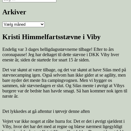
efter:
Arkiver
Arkiver
Kristi Himmelfartsstævne i Viby
Endelig var 3 dages helligdagsstævnerne tilbage! Efter to års
coronapause! Jeg har deltaget til dette stævne i DKK Viby hver
eneste år, siden de startede for snart 15 år siden.
Det var skønt at være tilbage, og det var skønt at have Silas med på
stævnecamping igen. Også selvom han ikke gider at se agility, men
bare nyder det meste fra campingvognen. Men vi hygger os
sammen, når stævnedagen er slut. Og Silas mente i øvrigt at Vibys
burgere var de bedste han havde smagt. Så han kommer nok igen til
næste år.
Det lykkedes at gå aftentur i tørvejr denne aften
Vejret var ikke noget at råbe hurra for. Det er det i øvrigt sjældent i
Viby, hvor det har det med at regne og blæse nærmest ligegyldigt