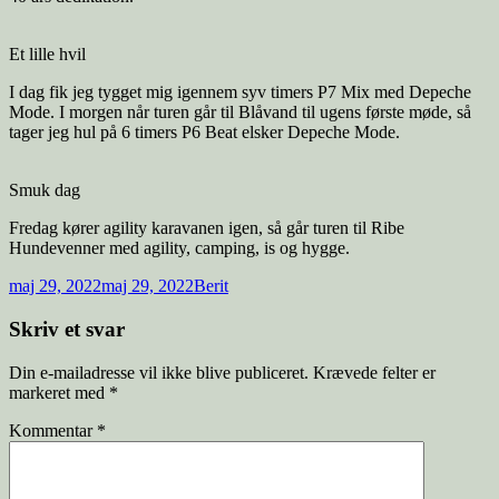
Et lille hvil
I dag fik jeg tygget mig igennem syv timers P7 Mix med Depeche
Mode. I morgen når turen går til Blåvand til ugens første møde, så
tager jeg hul på 6 timers P6 Beat elsker Depeche Mode.
Smuk dag
Fredag kører agility karavanen igen, så går turen til Ribe
Hundevenner med agility, camping, is og hygge.
Udgivet
Forfatter
maj 29, 2022
maj 29, 2022
Berit
i
Skriv et svar
Din e-mailadresse vil ikke blive publiceret.
Krævede felter er
markeret med
*
Kommentar
*