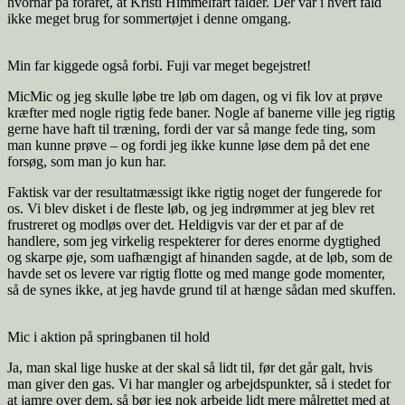
hvornår på foråret, at Kristi Himmelfart falder. Der var i hvert fald
ikke meget brug for sommertøjet i denne omgang.
Min far kiggede også forbi. Fuji var meget begejstret!
MicMic og jeg skulle løbe tre løb om dagen, og vi fik lov at prøve
kræfter med nogle rigtig fede baner. Nogle af banerne ville jeg rigtig
gerne have haft til træning, fordi der var så mange fede ting, som
man kunne prøve – og fordi jeg ikke kunne løse dem på det ene
forsøg, som man jo kun har.
Faktisk var der resultatmæssigt ikke rigtig noget der fungerede for
os. Vi blev disket i de fleste løb, og jeg indrømmer at jeg blev ret
frustreret og modløs over det. Heldigvis var der et par af de
handlere, som jeg virkelig respekterer for deres enorme dygtighed
og skarpe øje, som uafhængigt af hinanden sagde, at de løb, som de
havde set os levere var rigtig flotte og med mange gode momenter,
så de synes ikke, at jeg havde grund til at hænge sådan med skuffen.
Mic i aktion på springbanen til hold
Ja, man skal lige huske at der skal så lidt til, før det går galt, hvis
man giver den gas. Vi har mangler og arbejdspunkter, så i stedet for
at jamre over dem, så bør jeg nok arbejde lidt mere målrettet med at