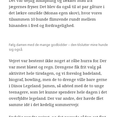
Det var dejlig afslapning og lækker mad fra
jægernes fryser. Det blev da også til at par gåture i
det lækre område (Monas egen skov), hvor vores
tilsammen 10 hunde flimrende rundt mellem
hinanden i fred og fordragelighed.
Følg damen med de mange godbidder – den tilslutter mine hunde
sig også.
Vejret var bestemt ikke noget at råbe hurra for. Der
var mest blæst og regn. Drengene fik frit valg på
aktivitet hele tirsdagen, og vi foreslog badeland,
biograf, bowling, men de to drenge ville bare gerne
i Dinos Legeland. Jamen, så afsted med de to unge
teenagere, som let kunne spendere hele dagen i det
overfyldte legeland. Der var andre, der havde fået
samme idé i det kedelig sommervejr.