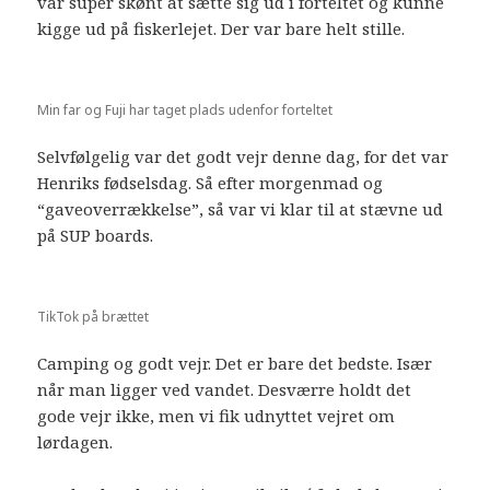
var super skønt at sætte sig ud i forteltet og kunne
kigge ud på fiskerlejet. Der var bare helt stille.
Min far og Fuji har taget plads udenfor forteltet
Selvfølgelig var det godt vejr denne dag, for det var
Henriks fødselsdag. Så efter morgenmad og
“gaveoverrækkelse”, så var vi klar til at stævne ud
på SUP boards.
TikTok på brættet
Camping og godt vejr. Det er bare det bedste. Især
når man ligger ved vandet. Desværre holdt det
gode vejr ikke, men vi fik udnyttet vejret om
lørdagen.