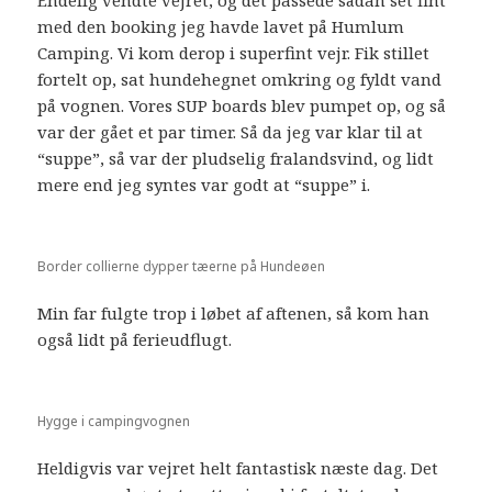
Endelig vendte vejret, og det passede sådan set fint
med den booking jeg havde lavet på Humlum
Camping. Vi kom derop i superfint vejr. Fik stillet
fortelt op, sat hundehegnet omkring og fyldt vand
på vognen. Vores SUP boards blev pumpet op, og så
var der gået et par timer. Så da jeg var klar til at
“suppe”, så var der pludselig fralandsvind, og lidt
mere end jeg syntes var godt at “suppe” i.
Border collierne dypper tæerne på Hundeøen
Min far fulgte trop i løbet af aftenen, så kom han
også lidt på ferieudflugt.
Hygge i campingvognen
Heldigvis var vejret helt fantastisk næste dag. Det