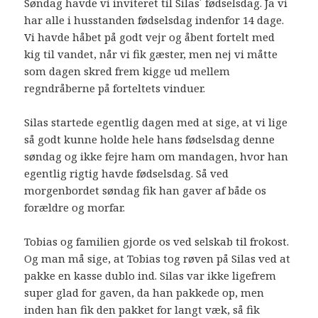
Søndag havde vi inviteret til Silas´ fødselsdag. Ja vi
har alle i husstanden fødselsdag indenfor 14 dage.
Vi havde håbet på godt vejr og åbent fortelt med
kig til vandet, når vi fik gæster, men nej vi måtte
som dagen skred frem kigge ud mellem
regndråberne på forteltets vinduer.
Silas startede egentlig dagen med at sige, at vi lige
så godt kunne holde hele hans fødselsdag denne
søndag og ikke fejre ham om mandagen, hvor han
egentlig rigtig havde fødselsdag. Så ved
morgenbordet søndag fik han gaver af både os
forældre og morfar.
Tobias og familien gjorde os ved selskab til frokost.
Og man må sige, at Tobias tog røven på Silas ved at
pakke en kasse dublo ind. Silas var ikke ligefrem
super glad for gaven, da han pakkede op, men
inden han fik den pakket for langt væk, så fik