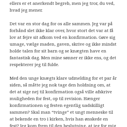
ellers er et anerkendt begreb, men jeg tror, du ved,
hvad jeg mener.
Det var en stor dag for os alle sammen. Jeg var på
forhånd slet ikke klar over, hvor stort det var at få
lov at fejre sit afkom ved en konfirmation. Gøre sig
umage, vælge maden, gaven, skrive og ikke mindst
holde talen for sit barn og se knægten have en
fantastisk dag. Men mine sønner er ikke ens, og det
respekterer jeg til fulde.
Med den unge knægts klare udmelding for et par år
siden, så måtte jeg nok tage den holdning om, at
det at sige nej til konfirmation også ville afskrive
muligheden for fest, op til revision. Hænger
konfirmationen og festen egentlig uadskilligt
sammen? Skal man “tvinge” et ungt menneske til
at bekende en tro i kirken, hvis han ønskede en
fest? Jeg kom frem til den beslutning, at jeg for mig