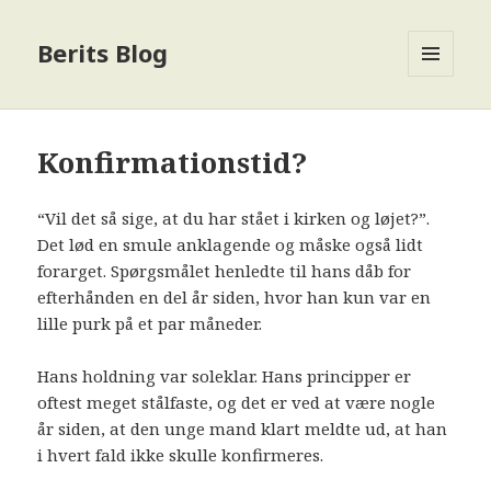
Berits Blog
MENU
OG
WIDGETS
Konfirmationstid?
“Vil det så sige, at du har stået i kirken og løjet?”.
Det lød en smule anklagende og måske også lidt
forarget. Spørgsmålet henledte til hans dåb for
efterhånden en del år siden, hvor han kun var en
lille purk på et par måneder.
Hans holdning var soleklar. Hans principper er
oftest meget stålfaste, og det er ved at være nogle
år siden, at den unge mand klart meldte ud, at han
i hvert fald ikke skulle konfirmeres.