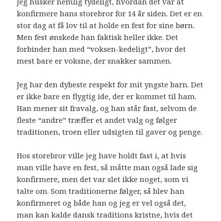
Jeg husker nemlig tydeligt, hvordan det var at
konfirmere hans storebror for 14 år siden. Det er en
stor dag at få lov til at holde en fest for sine børn.
Men fest ønskede han faktisk heller ikke. Det
forbinder han med “voksen-kedeligt”, hvor det
mest bare er voksne, der snakker sammen.
Jeg har den dybeste respekt for mit yngste barn. Det
er ikke bare en flygtig ide, der er kommet til ham.
Han mener sit fravalg, og han står fast, selvom de
fleste “andre” træffer et andet valg og følger
traditionen, troen eller udsigten til gaver og penge.
Hos storebror ville jeg have holdt fast i, at hvis
man ville have en fest, så måtte man også lade sig
konfirmere, men det var slet ikke noget, som vi
talte om. Som traditionerne følger, så blev han
konfirmeret og både han og jeg er vel også det,
man kan kalde dansk traditions kristne, hvis det