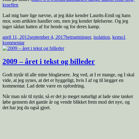
kraeften
Lad mig bare lige nævne, at jeg ikke kender Laurits-Emil og hans
mor, som artiklen handler om, men jeg kender følelserne. Og jeg
tager sådan hatten af for hende og for deres kamp.
Udgivet
Tags
april 11, 2012
september 4, 2017
betragtninger
,
isolation
,
kemo
1
i
til
kommentar
En
artikel
med
2009 – året i tekst og billeder
indblik
Godt nytår til alle mine bloglæsere. Jeg ved, at I er mange, og I skal
vide, at jeg synes, at det er hyggeligt, hvis I af og til lægger en
kommentar. Lad dette være en opfordring.
Når man når til nytår, så er det jo meget naturligt at lade sine tanker
løbe gennem det gamle år og vende blikket frem mod det nye, og
det har jeg da også gjort.