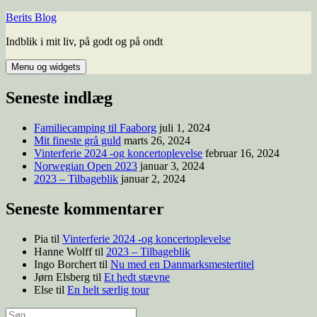
Hop
Berits Blog
til
Indblik i mit liv, på godt og på ondt
indhold
Menu og widgets
Seneste indlæg
Familiecamping til Faaborg
juli 1, 2024
Mit fineste grå guld
marts 26, 2024
Vinterferie 2024 -og koncertoplevelse
februar 16, 2024
Norwegian Open 2023
januar 3, 2024
2023 – Tilbageblik
januar 2, 2024
Seneste kommentarer
Pia
til
Vinterferie 2024 -og koncertoplevelse
Hanne Wolff
til
2023 – Tilbageblik
Ingo Borchert
til
Nu med en Danmarksmestertitel
Jørn Elsberg
til
Et hedt stævne
Else
til
En helt særlig tour
Søg