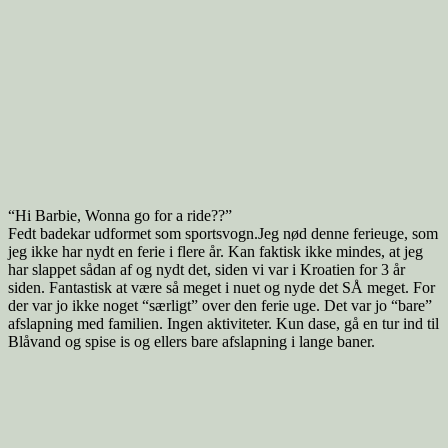
“Hi Barbie, Wonna go for a ride??”
Fedt badekar udformet som sportsvogn.Jeg nød denne ferieuge, som
jeg ikke har nydt en ferie i flere år. Kan faktisk ikke mindes, at jeg
har slappet sådan af og nydt det, siden vi var i Kroatien for 3 år
siden. Fantastisk at være så meget i nuet og nyde det SÅ meget. For
der var jo ikke noget “særligt” over den ferie uge. Det var jo “bare”
afslapning med familien. Ingen aktiviteter. Kun dase, gå en tur ind til
Blåvand og spise is og ellers bare afslapning i lange baner.