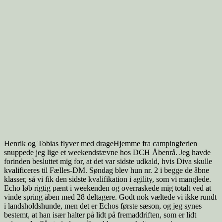
Henrik og Tobias flyver med drageHjemme fra campingferien
snuppede jeg lige et weekendstævne hos DCH Åbenrå. Jeg havde
forinden besluttet mig for, at det var sidste udkald, hvis Diva skulle
kvalificeres til Fælles-DM. Søndag blev hun nr. 2 i begge de åbne
klasser, så vi fik den sidste kvalifikation i agility, som vi manglede.
Echo løb rigtig pænt i weekenden og overraskede mig totalt ved at
vinde spring åben med 28 deltagere. Godt nok væltede vi ikke rundt
i landsholdshunde, men det er Echos første sæson, og jeg synes
bestemt, at han især halter på lidt på fremaddriften, som er lidt