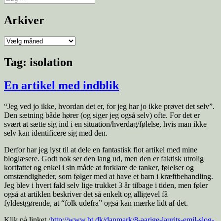
efter:
Arkiver
Arkiver
Tag:
isolation
En artikel med indblik
“Jeg ved jo ikke, hvordan det er, for jeg har jo ikke prøvet det selv”.
Den sætning både hører (og siger jeg også selv) ofte. For det er
svært at sætte sig ind i en situation/hverdag/følelse, hvis man ikke
selv kan identificere sig med den.
Derfor har jeg lyst til at dele en fantastisk flot artikel med mine
bloglæsere. Godt nok ser den lang ud, men den er faktisk utrolig
kortfattet og enkel i sin måde at forklare de tanker, følelser og
omstændigheder, som følger med at have et barn i kræftbehandling.
Jeg blev i hvert fald selv lige trukket 3 år tilbage i tiden, men føler
også at artiklen beskriver det så enkelt og alligevel få
fyldestgørende, at “folk udefra” også kan mærke lidt af det.
Klik på linket :
http://www.bt.dk/danmark/8-aarige-laurits-emil-slog-