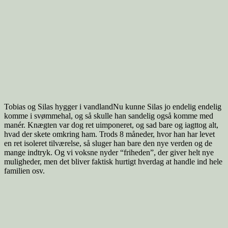
Tobias og Silas hygger i vandlandNu kunne Silas jo endelig endelig
komme i svømmehal, og så skulle han sandelig også komme med
manér. Knægten var dog ret uimponeret, og sad bare og iagttog alt,
hvad der skete omkring ham. Trods 8 måneder, hvor han har levet
en ret isoleret tilværelse, så sluger han bare den nye verden og de
mange indtryk. Og vi voksne nyder “friheden”, der giver helt nye
muligheder, men det bliver faktisk hurtigt hverdag at handle ind hele
familien osv.