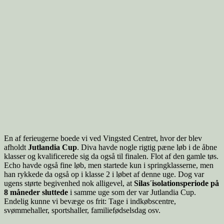
En af ferieugerne boede vi ved Vingsted Centret, hvor der blev
afholdt
Jutlandia Cup
. Diva havde nogle rigtig pæne løb i de åbne
klasser og kvalificerede sig da også til finalen. Flot af den gamle tøs.
Echo havde også fine løb, men startede kun i springklasserne, men
han rykkede da også op i klasse 2 i løbet af denne uge. Dog var
ugens størte begivenhed nok alligevel, at
Silas´isolationsperiode på
8 måneder sluttede
i samme uge som der var Jutlandia Cup.
Endelig kunne vi bevæge os frit: Tage i indkøbscentre,
svømmehaller, sportshaller, familiefødselsdag osv.