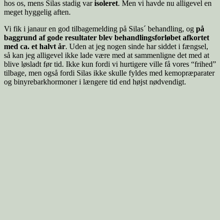
hos os, mens Silas stadig var
isoleret
. Men vi havde nu alligevel en
meget hyggelig aften.
Vi fik i janaur en god tilbagemelding på Silas´ behandling, og
på
baggrund af gode resultater blev behandlingsforløbet afkortet
med ca. et halvt år
. Uden at jeg nogen sinde har siddet i fængsel,
så kan jeg alligevel ikke lade være med at sammenligne det med at
blive løsladt før tid. Ikke kun fordi vi hurtigere ville få vores “frihed”
tilbage, men også fordi Silas ikke skulle fyldes med kemopræparater
og binyrebarkhormoner i længere tid end højst nødvendigt.