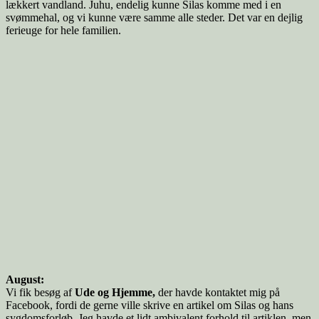
lækkert vandland. Juhu, endelig kunne Silas komme med i en
svømmehal, og vi kunne være samme alle steder. Det var en dejlig
ferieuge for hele familien.
August:
Vi fik besøg af
Ude og Hjemme,
der havde kontaktet mig på
Facebook, fordi de gerne ville skrive en artikel om Silas og hans
sygdomsforløb. Jeg havde et lidt ambivalent forhold til artiklen, men