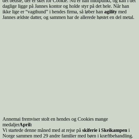
det bedste, der er sket for Cookie. Nu er han midtpunkt, og kan i det
daglige ligge på Jannes kontor og holde styr på det hele. Når han
ikke lige er “vagthund” i hendes firma, så løber han
agility
med
Jannes ældste datter, og sammen har de allerede høstet en del metal.
Annemai fremviser stolt en hendes og Cookies mange
medaljer
April:
Vi startede denne måned med at rejse på
skiferie i Skeikampen
i
Norge sammen med 29 andre familier med børn i kræftbehandling.