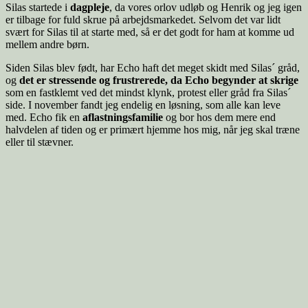
Silas startede i
dagpleje
, da vores orlov udløb og Henrik og jeg igen
er tilbage for fuld skrue på arbejdsmarkedet. Selvom det var lidt
svært for Silas til at starte med, så er det godt for ham at komme ud
mellem andre børn.
Siden Silas blev født, har Echo haft det meget skidt med Silas´ gråd,
og
det er stressende og frustrerede, da Echo begynder at skrige
som en fastklemt ved det mindst klynk, protest eller gråd fra Silas´
side. I november fandt jeg endelig en løsning, som alle kan leve
med. Echo fik en
aflastningsfamilie
og bor hos dem mere end
halvdelen af tiden og er primært hjemme hos mig, når jeg skal træne
eller til stævner.