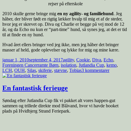
rejser på efterskole
2010 skulle gerne bringe mig
en ny agility- og familiehund
. Jeg
håber, der bliver født en rigtig lækker hvalp til mig et af de steder,
hvor jeg er skrevet op. Diva og Charlie er begge på vej mod de 12
år, og da Echo nu kun er “part-time” hund, så synes jeg, at det er tid
til at finde en ny hund.
Hvad året ellers bringer ved jeg ikke, men jeg håber det bringer
masser af held, gode oplevelser og lykke for mig og mine kære.
Udgivet
Tags
januar 1, 2010
september 4, 2017
agility
,
Cookie
,
Diva
,
Echo
,
i
Foreningen Cancerramte Børn
,
isolation
,
Jutlandia Cup
,
kemo
,
til
LCH
,
OUH
,
Silas
,
skiferie
,
stævne
,
Tobias
3 kommentarer
2009
–
året
En fantastisk ferieuge
i
tekst
Søndag efter Jutlandia Cup fik vi pakket alt vores happen-gut
og
sammen og trillede direkte mod Blåvand, hvor vi havde booket
billeder
plads på Hvidbjerg Strand Feriepark.