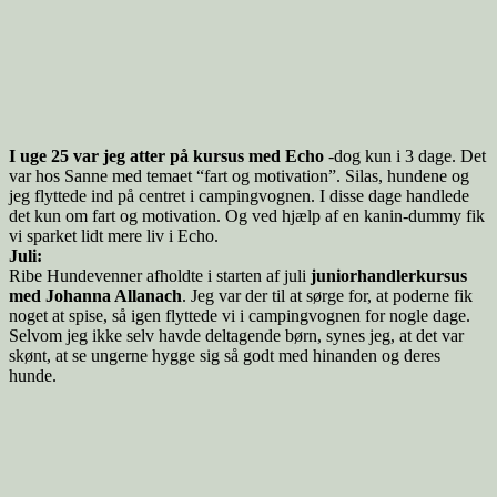
I uge 25 var jeg atter på kursus med Echo
-dog kun i 3 dage. Det
var hos Sanne med temaet “fart og motivation”. Silas, hundene og
jeg flyttede ind på centret i campingvognen. I disse dage handlede
det kun om fart og motivation. Og ved hjælp af en kanin-dummy fik
vi sparket lidt mere liv i Echo.
Juli:
Ribe Hundevenner afholdte i starten af juli
juniorhandlerkursus
med Johanna Allanach
. Jeg var der til at sørge for, at poderne fik
noget at spise, så igen flyttede vi i campingvognen for nogle dage.
Selvom jeg ikke selv havde deltagende børn, synes jeg, at det var
skønt, at se ungerne hygge sig så godt med hinanden og deres
hunde.