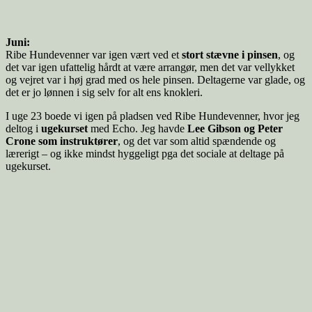
Juni:
Ribe Hundevenner var igen vært ved et
stort stævne i pinsen
, og
det var igen ufattelig hårdt at være arrangør, men det var vellykket
og vejret var i høj grad med os hele pinsen. Deltagerne var glade, og
det er jo lønnen i sig selv for alt ens knokleri.
I uge 23 boede vi igen på pladsen ved Ribe Hundevenner, hvor jeg
deltog i
ugekurset
med Echo. Jeg havde
Lee Gibson og Peter
Crone som instruktører
, og det var som altid spændende og
lærerigt – og ikke mindst hyggeligt pga det sociale at deltage på
ugekurset.