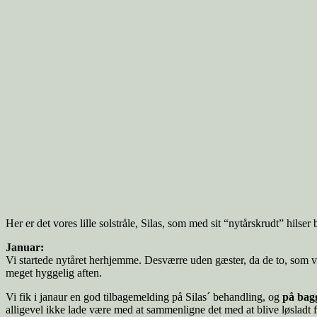
Her er det vores lille solstråle, Silas, som med sit “nytårskrudt” hils
Januar:
Vi startede nytåret herhjemme. Desværre uden gæster, da de to, som vi
meget hyggelig aften.
Vi fik i janaur en god tilbagemelding på Silas´ behandling, og
på bagg
alligevel ikke lade være med at sammenligne det med at blive løsladt f