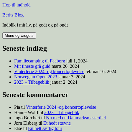
Hop til indhold
Berits Blog
Indblik i mit liv, på godt og på ondt
Menu og widgets
Seneste indlæg
Familiecamping til Faaborg
juli 1, 2024
Mit fineste grå guld
marts 26, 2024
Vinterferie 2024 -og koncertoplevelse
februar 16, 2024
Norwegian Open 2023
januar 3, 2024
2023 – Tilbageblik
januar 2, 2024
Seneste kommentarer
Pia
til
Vinterferie 2024 -og koncertoplevelse
Hanne Wolff
til
2023 – Tilbageblik
Ingo Borchert
til
Nu med en Danmarksmestertitel
Jørn Elsberg
til
Et hedt stævne
Else
til
En helt særlig tour