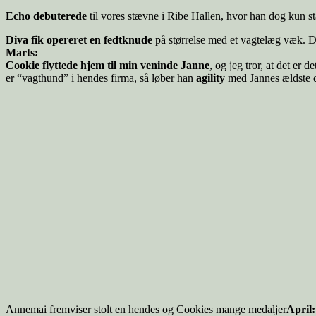
Echo debuterede
til vores stævne i Ribe Hallen, hvor han dog kun st
Diva fik opereret en fedtknude
på størrelse med et vagtelæg væk. D
Marts:
Cookie flyttede hjem til min veninde Janne
, og jeg tror, at det er
er “vagthund” i hendes firma, så løber han
agility
med Jannes ældste da
Annemai fremviser stolt en hendes og Cookies mange medaljer
April: