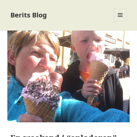
Berits Blog
MENU
OG
WIDGETS