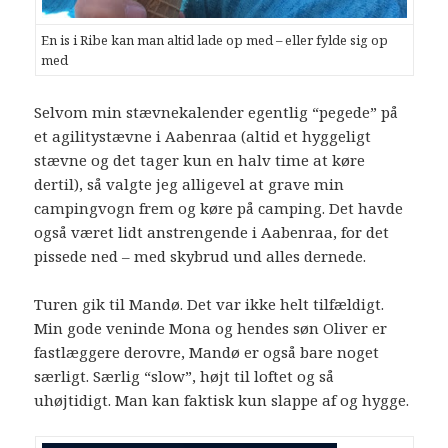
En is i Ribe kan man altid lade op med – eller fylde sig op
med
Selvom min stævnekalender egentlig “pegede” på
et agilitystævne i Aabenraa (altid et hyggeligt
stævne og det tager kun en halv time at køre
dertil), så valgte jeg alligevel at grave min
campingvogn frem og køre på camping. Det havde
også været lidt anstrengende i Aabenraa, for det
pissede ned – med skybrud und alles dernede.
Turen gik til Mandø. Det var ikke helt tilfældigt.
Min gode veninde Mona og hendes søn Oliver er
fastlæggere derovre, Mandø er også bare noget
særligt. Særlig “slow”, højt til loftet og så
uhøjtidigt. Man kan faktisk kun slappe af og hygge.