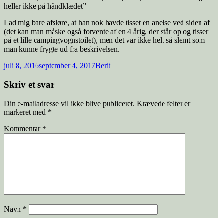
heller ikke på håndklædet”
Lad mig bare afsløre, at han nok havde tisset en anelse ved siden af
(det kan man måske også forvente af en 4 årig, der står op og tisser
på et lille campingvognstoilet), men det var ikke helt så slemt som
man kunne frygte ud fra beskrivelsen.
juli 8, 2016
september 4, 2017
Berit
Skriv et svar
Din e-mailadresse vil ikke blive publiceret.
Krævede felter er
markeret med
*
Kommentar
*
Navn
*