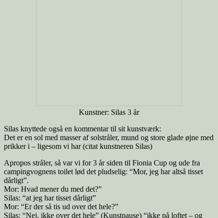
Kunstner: Silas 3 år
Silas knyttede også en kommentar til sit kunstværk:
Det er en sol med masser af solstråler, mund og store glade øjne med
prikker i – ligesom vi har (citat kunstneren Silas)
Apropos stråler, så var vi for 3 år siden til Fionia Cup og ude fra
campingvognens toilet lød det pludselig: “Mor, jeg har altså tisset
dårligt”.
Mor: Hvad mener du med det?”
Silas: “at jeg har tisset dårligt”
Mor: “Er der så tis ud over det hele?”
Silas: “Nej, ikke over det hele” (Kunstpause) “ikke på loftet – og