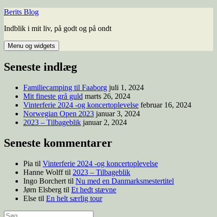
Berits Blog
Indblik i mit liv, på godt og på ondt
Menu og widgets
Seneste indlæg
Familiecamping til Faaborg
juli 1, 2024
Mit fineste grå guld
marts 26, 2024
Vinterferie 2024 -og koncertoplevelse
februar 16, 2024
Norwegian Open 2023
januar 3, 2024
2023 – Tilbageblik
januar 2, 2024
Seneste kommentarer
Pia
til
Vinterferie 2024 -og koncertoplevelse
Hanne Wolff
til
2023 – Tilbageblik
Ingo Borchert
til
Nu med en Danmarksmestertitel
Jørn Elsberg
til
Et hedt stævne
Else
til
En helt særlig tour