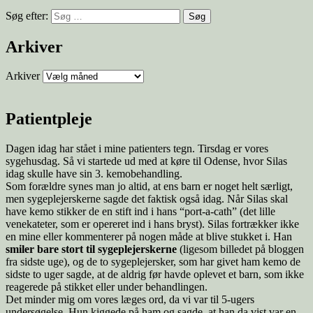
Søg efter:
Arkiver
Arkiver
Patientpleje
Dagen idag har stået i mine patienters tegn. Tirsdag er vores
sygehusdag. Så vi startede ud med at køre til Odense, hvor Silas
idag skulle have sin 3. kemobehandling.
Som forældre synes man jo altid, at ens barn er noget helt særligt,
men sygeplejerskerne sagde det faktisk også idag. Når Silas skal
have kemo stikker de en stift ind i hans “port-a-cath” (det lille
venekateter, som er opereret ind i hans bryst). Silas fortrækker ikke
en mine eller kommenterer på nogen måde at blive stukket i. Han
smiler bare stort til sygeplejerskerne
(ligesom billedet på bloggen
fra sidste uge), og de to sygeplejersker, som har givet ham kemo de
sidste to uger sagde, at de aldrig før havde oplevet et barn, som ikke
reagerede på stikket eller under behandlingen.
Det minder mig om vores læges ord, da vi var til 5-ugers
undersøgelse. Hun kiggede på ham og sagde, at han da vist var en