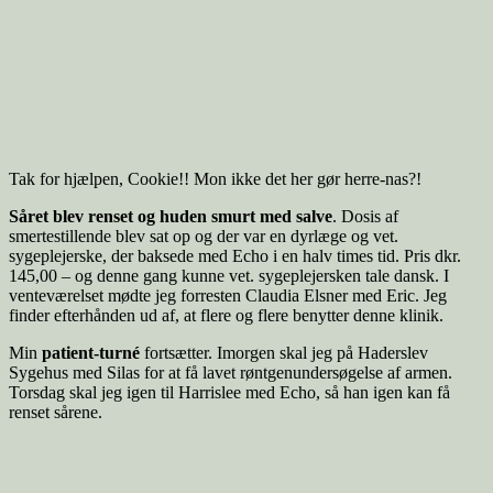
Tak for hjælpen, Cookie!! Mon ikke det her gør herre-nas?!
Såret blev renset og huden smurt med salve
. Dosis af
smertestillende blev sat op og der var en dyrlæge og vet.
sygeplejerske, der baksede med Echo i en halv times tid. Pris dkr.
145,00 – og denne gang kunne vet. sygeplejersken tale dansk. I
venteværelset mødte jeg forresten Claudia Elsner med Eric. Jeg
finder efterhånden ud af, at flere og flere benytter denne klinik.
Min
patient-turné
fortsætter. Imorgen skal jeg på Haderslev
Sygehus med Silas for at få lavet røntgenundersøgelse af armen.
Torsdag skal jeg igen til Harrislee med Echo, så han igen kan få
renset sårene.