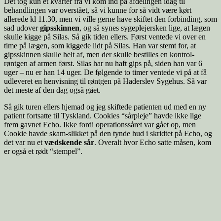
Det tog kun et kvarter fra vi kom ind på afdelingen idag til
behandlingen var overstået, så vi kunne for så vidt være kørt
allerede kl 11.30, men vi ville gerne have skiftet den forbinding, som
sad udover
gipsskinnen
, og så synes sygeplejersken lige, at lægen
skulle kigge på Silas. Så gik tiden ellers. Først ventede vi over en
time på lægen, som kiggede lidt på Silas. Han var stemt for, at
gipsskinnen skulle helt af, men der skulle bestilles en kontrol-
røntgen af armen først. Silas har nu haft gips på, siden han var 6
uger – nu er han 14 uger. De følgende to timer ventede vi på at få
udleveret en henvisning til røntgen på Haderslev Sygehus. Så var
det meste af den dag også gået.
Så gik turen ellers hjemad og jeg skiftede patienten ud med en ny
patient fortsatte til Tyskland. Cookies “sårpleje” havde ikke lige
frem gavnet Echo. Ikke fordi operationssåret var gået op, men
Cookie havde skam-slikket på den tynde hud i skridtet på Echo, og
det var nu et
vædskende sår
. Overalt hvor Echo satte måsen, kom
er også et rødt “stempel”.