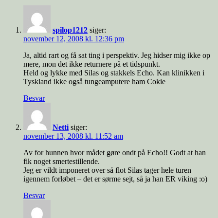
spilop1212
siger:
november 12, 2008 kl. 12:36 pm
Ja, altid rart og få sat ting i perspektiv. Jeg hidser mig ikke op
mere, mon det ikke returnere på et tidspunkt.
Held og lykke med Silas og stakkels Echo. Kan klinikken i
Tyskland ikke også tungeamputere ham Cokie
Besvar
Netti
siger:
november 13, 2008 kl. 11:52 am
Av for hunnen hvor mådet gøre ondt på Echo!! Godt at han
fik noget smertestillende.
Jeg er vildt imponeret over så flot Silas tager hele turen
igennem forløbet – det er sørme sejt, så ja han ER viking :o)
Besvar