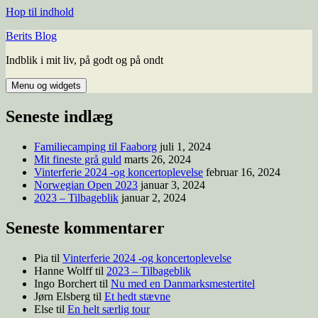
Hop til indhold
Berits Blog
Indblik i mit liv, på godt og på ondt
Menu og widgets
Seneste indlæg
Familiecamping til Faaborg
juli 1, 2024
Mit fineste grå guld
marts 26, 2024
Vinterferie 2024 -og koncertoplevelse
februar 16, 2024
Norwegian Open 2023
januar 3, 2024
2023 – Tilbageblik
januar 2, 2024
Seneste kommentarer
Pia
til
Vinterferie 2024 -og koncertoplevelse
Hanne Wolff
til
2023 – Tilbageblik
Ingo Borchert
til
Nu med en Danmarksmestertitel
Jørn Elsberg
til
Et hedt stævne
Else
til
En helt særlig tour