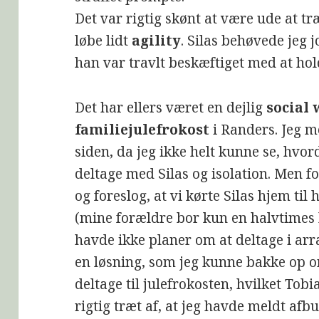
Det var rigtig skønt at være ude at 
løbe lidt
agility
. Silas behøvede jeg 
han var travlt beskæftiget med at hold
Det har ellers været en dejlig
social
familiejulefrokost
i Randers. Jeg m
siden, da jeg ikke helt kunne se, hvor
deltage med Silas og isolation. Men 
og foreslog, at vi kørte Silas hjem til 
(mine forældre bor kun en halvtimes
havde ikke planer om at deltage i ar
en løsning, som jeg kunne bakke op o
deltage til julefrokosten, hvilket Tobi
rigtig træt af, at jeg havde meldt afb