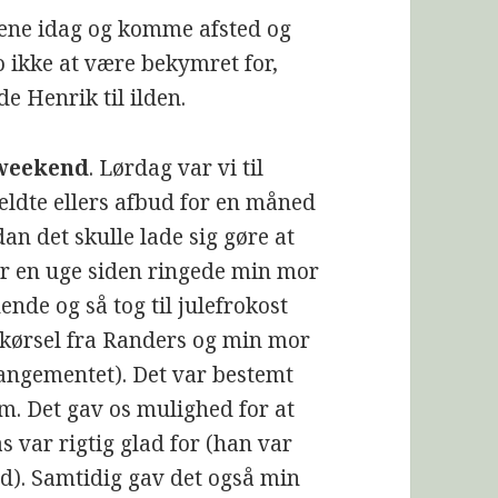
træne idag og komme afsted og
jo ikke at være bekymret for,
e Henrik til ilden.
 weekend
. Lørdag var vi til
eldte ellers afbud for en måned
dan det skulle lade sig gøre at
for en uge siden ringede min mor
hende og så tog til julefrokost
 kørsel fra Randers og min mor
rangementet). Det var bestemt
m. Det gav os mulighed for at
as var rigtig glad for (han var
ud). Samtidig gav det også min