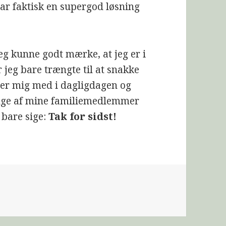
var faktisk en supergod løsning
jeg kunne godt mærke, at jeg er i
r jeg bare trængte til at snakke
er mig med i dagligdagen og
Mange af mine familiemedlemmer
g bare sige:
Tak for sidst!