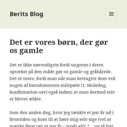
Berits Blog
MENU
OG
WIDGETS
Det er vores børn, der gør
os gamle
Det er ikke nøvendigvis fordi ungerne i deres
opvækst på den måde gør os gamle og gråhårede.
Det er mere, fordi man når man betragter dem ved
nogen af barndommens milepæle (1. Skoledag,
konfirmation osv) også indser, at man dermed selv
er blevet ældre.
Som den anden dag, hvor jeg tænkte et par år ud i
fremtiden og kom til at høre mig selv sige (vel at
mærke først om et par år – trods alt): “….og så har