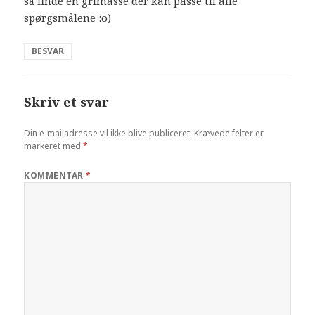
så finde en grimasse der kan passe til alle
spørgsmålene :o)
BESVAR
Skriv et svar
Din e-mailadresse vil ikke blive publiceret.
Krævede felter er
markeret med
*
KOMMENTAR
*