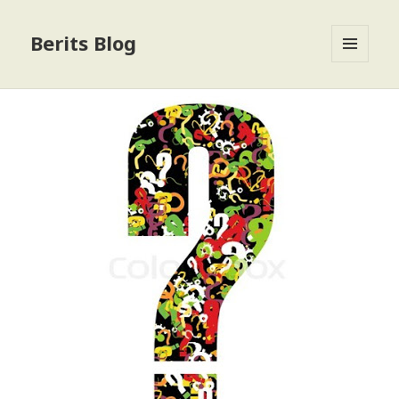
Berits Blog
MENU
OG
WIDGETS