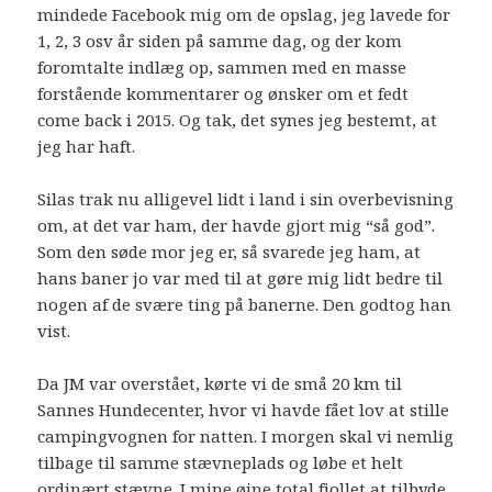
mindede Facebook mig om de opslag, jeg lavede for
1, 2, 3 osv år siden på samme dag, og der kom
foromtalte indlæg op, sammen med en masse
forstående kommentarer og ønsker om et fedt
come back i 2015. Og tak, det synes jeg bestemt, at
jeg har haft.
Silas trak nu alligevel lidt i land i sin overbevisning
om, at det var ham, der havde gjort mig “så god”.
Som den søde mor jeg er, så svarede jeg ham, at
hans baner jo var med til at gøre mig lidt bedre til
nogen af de svære ting på banerne. Den godtog han
vist.
Da JM var overstået, kørte vi de små 20 km til
Sannes Hundecenter, hvor vi havde fået lov at stille
campingvognen for natten. I morgen skal vi nemlig
tilbage til samme stævneplads og løbe et helt
ordinært stævne. I mine øjne total fjollet at tilbyde