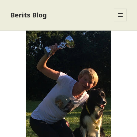
Berits Blog
MENU
OG
WIDGETS