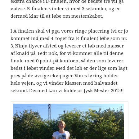
ekstra chance i B-finalen, hvor de bedste tre vil gå
videre. B-finalen vinder vi med 3 sekunder, og er
dermed klar til at løbe om mesterskabet.
I A finalen skal vi pga vores ringe placering (vi er jo
kommet ind med 4-toget fra B-finalen) løbe som nr.
3. Ninja flyver afsted og leverer et løb med masser
af knald på. Fedt nok, for vi kommer alle til denne
finale med 0 point på kontoen, så den som leverer
bedst i løbet vinder. Med det løb er der lige som lagt
pres på de øvrige ekvipager. Vores føring holder
hele vejen, og vi vinder klassen med halvandet
sekund. Dermed kan vi kalde os Jysk Mester 2015!!