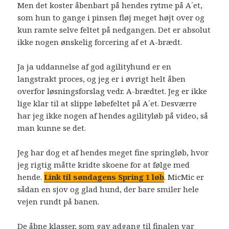
Men det koster åbenbart på hendes rytme på A´et,
som hun to gange i pinsen fløj meget højt over og
kun ramte selve feltet på nedgangen. Det er absolut
ikke nogen ønskelig forcering af et A-brædt.
Ja ja uddannelse af god agilityhund er en
langstrakt proces, og jeg er i øvrigt helt åben
overfor løsningsforslag vedr. A-brædtet. Jeg er ikke
lige klar til at slippe løbefeltet på A´et. Desværre
har jeg ikke nogen af hendes agilityløb på video, så
man kunne se det.
Jeg har dog et af hendes meget fine springløb, hvor
jeg rigtig måtte kridte skoene for at følge med
hende.
Link til søndagens Spring 1 løb
. MicMic er
sådan en sjov og glad hund, der bare smiler hele
vejen rundt på banen.
De åbne klasser, som gav adgang til finalen var