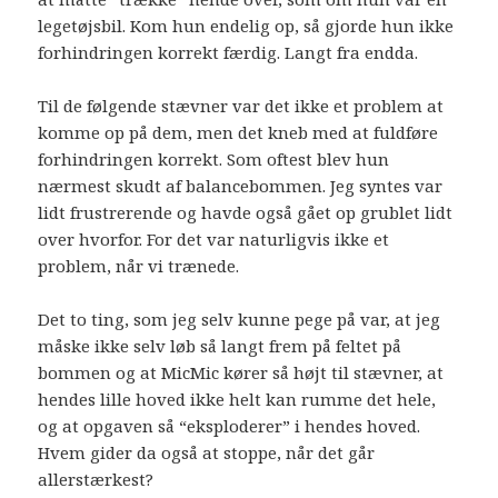
legetøjsbil. Kom hun endelig op, så gjorde hun ikke
forhindringen korrekt færdig. Langt fra endda.
Til de følgende stævner var det ikke et problem at
komme op på dem, men det kneb med at fuldføre
forhindringen korrekt. Som oftest blev hun
nærmest skudt af balancebommen. Jeg syntes var
lidt frustrerende og havde også gået op grublet lidt
over hvorfor. For det var naturligvis ikke et
problem, når vi trænede.
Det to ting, som jeg selv kunne pege på var, at jeg
måske ikke selv løb så langt frem på feltet på
bommen og at MicMic kører så højt til stævner, at
hendes lille hoved ikke helt kan rumme det hele,
og at opgaven så “eksploderer” i hendes hoved.
Hvem gider da også at stoppe, når det går
allerstærkest?