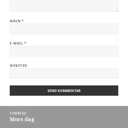
NAVN
*
E-MAIL
*
WEBSTED
Indlægsnavigation
FORRIGE
Mors dag
Forrige
indlæg: