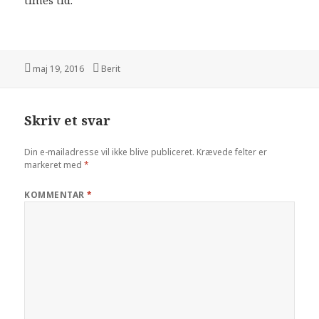
Udgivet
Forfatter
maj 19, 2016
Berit
i
Skriv et svar
Din e-mailadresse vil ikke blive publiceret.
Krævede felter er
markeret med
*
KOMMENTAR
*