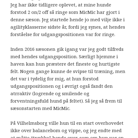
Jeg har ikke tidligere oplevet, at mine hunde
forstod 2 on/2 off så ringe som MicMic har gjort i
denne sæson. Jeg startede hende jo med vilje ikke i
agilityklasserne sidste år, fordi jeg synes, at hendes
forståelse for udgangspositionen var for ringe.
Inden 2016 sæsonen gik igang var jeg godt tilfreds
med hendes udgangsposition. Særligt hjemme i
haven kan hun præstere det fineste og hurtigste
felt. Nogen gange kunne de svipse til træning, men
det var i tydelig for mig, at hun forstod
udgangspositionen og i øvrigt også fandt den
atrraktiv (logrende og smilende og
forventningsfuld hund på feltet). Så jeg så frem til
sæsonstarten med MicMic.
På Vilhelmsborg ville hun til en start overhovedet
ikke over balancebom og vippe, og jeg endte med
at måtte “trække” hende over, som om hun var en