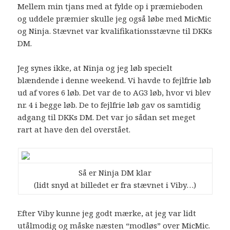
Mellem min tjans med at fylde op i præmieboden
og uddele præmier skulle jeg også løbe med MicMic
og Ninja. Stævnet var kvalifikationsstævne til DKKs
DM.
Jeg synes ikke, at Ninja og jeg løb specielt
blændende i denne weekend. Vi havde to fejlfrie løb
ud af vores 6 løb. Det var de to AG3 løb, hvor vi blev
nr. 4 i begge løb. De to fejlfrie løb gav os samtidig
adgang til DKKs DM. Det var jo sådan set meget
rart at have den del overstået.
Så er Ninja DM klar
(lidt snyd at billedet er fra stævnet i Viby…)
Efter Viby kunne jeg godt mærke, at jeg var lidt
utålmodig og måske næsten “modløs” over MicMic.