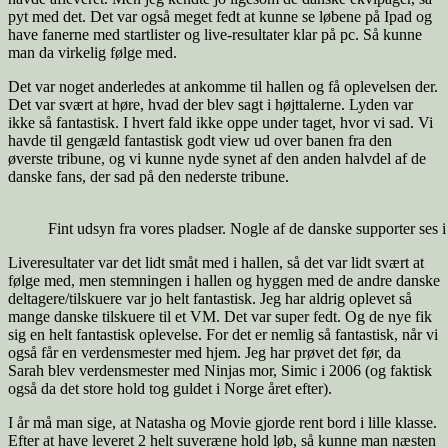
pyt med det. Det var også meget fedt at kunne se løbene på Ipad og
have fanerne med startlister og live-resultater klar på pc. Så kunne
man da virkelig følge med.
Det var noget anderledes at ankomme til hallen og få oplevelsen der.
Det var svært at høre, hvad der blev sagt i højttalerne. Lyden var
ikke så fantastisk. I hvert fald ikke oppe under taget, hvor vi sad. Vi
havde til gengæld fantastisk godt view ud over banen fra den
øverste tribune, og vi kunne nyde synet af den anden halvdel af de
danske fans, der sad på den nederste tribune.
Fint udsyn fra vores pladser. Nogle af de danske supporter ses i 
Liveresultater var det lidt småt med i hallen, så det var lidt svært at
følge med, men stemningen i hallen og hyggen med de andre danske
deltagere/tilskuere var jo helt fantastisk. Jeg har aldrig oplevet så
mange danske tilskuere til et VM. Det var super fedt. Og de nye fik
sig en helt fantastisk oplevelse. For det er nemlig så fantastisk, når vi
også får en verdensmester med hjem. Jeg har prøvet det før, da
Sarah blev verdensmester med Ninjas mor, Simic i 2006 (og faktisk
også da det store hold tog guldet i Norge året efter).
I år må man sige, at Natasha og Movie gjorde rent bord i lille klasse.
Efter at have leveret 2 helt suveræne hold løb, så kunne man næsten