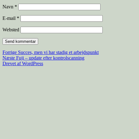
Navn
*
E-mail
*
Websted
Indlægsnavigation
Forrige
Forrige
Succes, men vi har stadig et arbejdspunkt
Næste
indlæg:
Næste
Fuji – update efter kontrolscanning
indlæg:
Drevet af WordPress