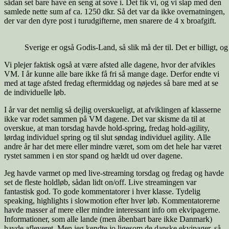
sådan set bare have en seng at sove i. Det fik vi, og vi slap med den
samlede nette sum af ca. 1250 dkr. Så det var da ikke overnatningen,
der var den dyre post i turudgifterne, men snarere de 4 x broafgift.
Sverige er også Godis-Land, så slik må der til. Det er billigt, og
Vi plejer faktisk også at være afsted alle dagene, hvor der afvikles
VM. I år kunne alle bare ikke få fri så mange dage. Derfor endte vi
med at tage afsted fredag eftermiddag og nøjedes så bare med at se
de individuelle løb.
I år var det nemlig så dejlig overskueligt, at afviklingen af klasserne
ikke var rodet sammen på VM dagene. Det var skisme da til at
overskue, at man torsdag havde hold-spring, fredag hold-agility,
lørdag individuel spring og til slut søndag individuel agility. Alle
andre år har det mere eller mindre været, som om det hele har været
rystet sammen i en stor spand og hældt ud over dagene.
Jeg havde varmet op med live-streaming torsdag og fredag og havde
set de fleste holdløb, sådan lidt on/off. Live streamingen var
fantastisk god. To gode kommentatorer i hver klasse. Tydelig
speaking, highlights i slowmotion efter hver løb. Kommentatorerne
havde masser af mere eller mindre interessant info om ekvipagerne.
Informationer, som alle lande (men åbenbart bare ikke Danmark)
havde afleveret. Men jeg kendte jo ligesom de danske ekvipager, så