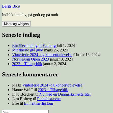
Hop
Berits Blog
til
Indblik i mit liv, på godt og på ondt
indhold
Menu og widgets
Seneste indlæg
Familiecamping til Faaborg
juli 1, 2024
Mit fineste grå guld
marts 26, 2024
Vinterferie 2024 -og koncertoplevelse
februar 16, 2024
Norwegian Open 2023
januar 3, 2024
2023 – Tilbageblik
januar 2, 2024
Seneste kommentarer
Pia
til
Vinterferie 2024 -og koncertoplevelse
Hanne Wolff
til
2023 – Tilbageblik
Ingo Borchert
til
Nu med en Danmarksmestertitel
Jørn Elsberg
til
Et hedt stævne
Else
til
En helt særlig tour
Søg