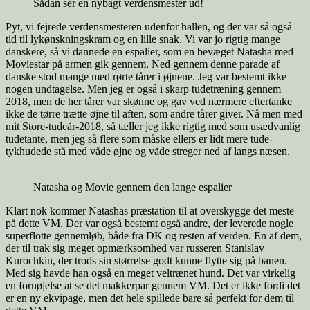
Sådan ser en nybagt verdensmester ud!
Pyt, vi fejrede verdensmesteren udenfor hallen, og der var så også
tid til lykønskningskram og en lille snak. Vi var jo rigtig mange
danskere, så vi dannede en espalier, som en bevæget Natasha med
Moviestar på armen gik gennem. Ned gennem denne parade af
danske stod mange med rørte tårer i øjnene. Jeg var bestemt ikke
nogen undtagelse. Men jeg er også i skarp tudetræning gennem
2018, men de her tårer var skønne og gav ved nærmere eftertanke
ikke de tørre trætte øjne til aften, som andre tårer giver. Nå men med
mit Store-tudeår-2018, så tæller jeg ikke rigtig med som usædvanlig
tudetante, men jeg så flere som måske ellers er lidt mere tude-
tykhudede stå med våde øjne og våde streger ned af langs næsen.
Natasha og Movie gennem den lange espalier
Klart nok kommer Natashas præstation til at overskygge det meste
på dette VM. Der var også bestemt også andre, der leverede nogle
superflotte gennemløb, både fra DK og resten af verden. En af dem,
der til trak sig meget opmærksomhed var russeren Stanislav
Kurochkin, der trods sin størrelse godt kunne flytte sig på banen.
Med sig havde han også en meget veltrænet hund. Det var virkelig
en fornøjelse at se det makkerpar gennem VM. Det er ikke fordi det
er en ny ekvipage, men det hele spillede bare så perfekt for dem til