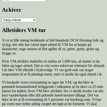
efter:
Arkiver
Arkiver
Alletiders VM tur
Vi er et lille slæng bestående af lidt blandede DCH Herning folk og
så jeg, der ofte har været taget afsted til VM for at heppe på
danskerne, suge masser af flot agility til os, grine, grine, grine og
hygge os.
Hvis VM afvikles indenfor en radius af 1.000 km, så starter vi da
bilen og tager afsted. Det er vist vores uskrevne rettesnor for afstand.
I år blev VM afholdt i Sydsverige. Vi var godt nok var noget
langsomme til at få planlagt turen, men vi skulle da også afsted i år.
Vi bookede vores overnatning to uger før VM, og det blev et
gammelt husmandssted beliggende i udkanten af en skov ca 25 min
kørsel fra hallen, hvor VM blev afviklet. Da vi skulle booke var der
kun vandrerhjem eller lidt pebrede hotelværelser tilbage. Det var
ikke så let at få overnatning til 5 personer via booking.com. Vi har
på vores ture heller aldrig vægtet det højt at bo fornemt. Vi skal