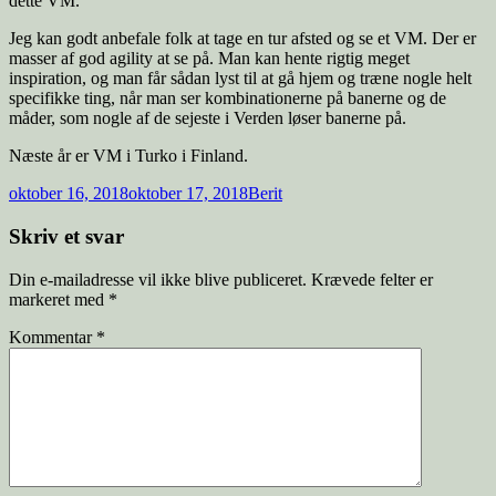
dette VM.
Jeg kan godt anbefale folk at tage en tur afsted og se et VM. Der er
masser af god agility at se på. Man kan hente rigtig meget
inspiration, og man får sådan lyst til at gå hjem og træne nogle helt
specifikke ting, når man ser kombinationerne på banerne og de
måder, som nogle af de sejeste i Verden løser banerne på.
Næste år er VM i Turko i Finland.
Udgivet
Forfatter
oktober 16, 2018
oktober 17, 2018
Berit
i
Skriv et svar
Din e-mailadresse vil ikke blive publiceret.
Krævede felter er
markeret med
*
Kommentar
*