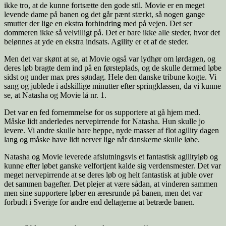
ikke tro, at de kunne fortsætte den gode stil. Movie er en meget
levende dame på banen og det går pænt stærkt, så nogen gange
smutter der lige en ekstra forhindring med på vejen. Det ser
dommeren ikke så velvilligt på. Det er bare ikke alle steder, hvor det
belønnes at yde en ekstra indsats. Agility er et af de steder.
Men det var skønt at se, at Movie også var lydhør om lørdagen, og
deres løb bragte dem ind på en førsteplads, og de skulle dermed løbe
sidst og under max pres søndag. Hele den danske tribune kogte. Vi
sang og jublede i adskillige minutter efter springklassen, da vi kunne
se, at Natasha og Movie lå nr. 1.
Det var en fed fornemmelse for os supportere at gå hjem med.
Måske lidt anderledes nervepirrende for Natasha. Hun skulle jo
levere. Vi andre skulle bare heppe, nyde masser af flot agility dagen
lang og måske have lidt nerver lige når danskerne skulle løbe.
Natasha og Movie leverede afslutningsvis et fantastisk agilityløb og
kunne efter løbet ganske velfortjent kalde sig verdensmester. Det var
meget nervepirrende at se deres løb og helt fantastisk at juble over
det sammen bagefter. Det plejer at være sådan, at vinderen sammen
men sine supportere løber en æresrunde på banen, men det var
forbudt i Sverige for andre end deltagerne at betræde banen.