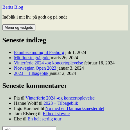
Hop
Berits Blog
til
Indblik i mit liv, på godt og på ondt
indhold
Menu og widgets
Seneste indlæg
Familiecamping til Faaborg
juli 1, 2024
Mit fineste grå guld
marts 26, 2024
Vinterferie 2024 -og koncertoplevelse
februar 16, 2024
Norwegian Open 2023
januar 3, 2024
2023 – Tilbageblik
januar 2, 2024
Seneste kommentarer
Pia
til
Vinterferie 2024 -og koncertoplevelse
Hanne Wolff
til
2023 – Tilbageblik
Ingo Borchert
til
Nu med en Danmarksmestertitel
Jørn Elsberg
til
Et hedt stævne
Else
til
En helt særlig tour
Søg