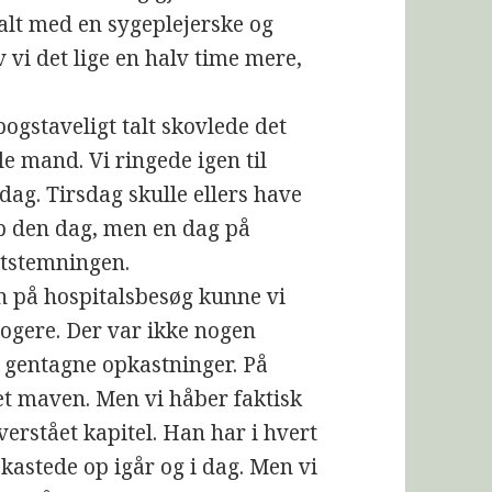
talt med en sygeplejerske og
v vi det lige en halv time mere,
ogstaveligt talt skovlede det
e mand. Vi ringede igen til
sdag. Tirsdag skulle ellers have
øb den dag, men en dag på
ststemningen.
en på hospitalsbesøg kunne vi
logere. Der var ikke nogen
 gentagne opkastninger. På
et maven. Men vi håber faktisk
verstået kapitel. Han har i hvert
 kastede op igår og i dag. Men vi