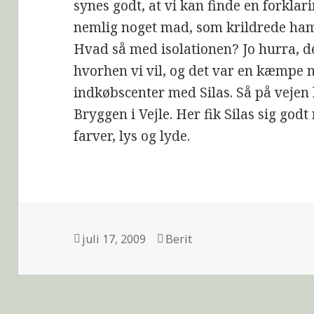
synes godt, at vi kan finde en forklar
nemlig noget mad, som krildrede ham 
Hvad så med isolationen? Jo hurra, d
hvorhen vi vil, og det var en kæmpe n
indkøbscenter med Silas. Så på vejen
Bryggen i Vejle. Her fik Silas sig go
farver, lys og lyde.
Udgivet
Forfatter
juli 17, 2009
Berit
i