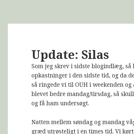
Update: Silas
Som jeg skrev i sidste blogindlæg, så 
opkastninger i den sidste tid, og da det
så ringede vi til OUH i weekenden og a
blevet bedre mandag/tirsdag, så sku
og få ham undersøgt.
Natten mellem søndag og mandag våg
græd utrøsteligt i en times tid. Vi kør