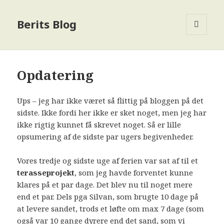
Berits Blog
MENU
OG
WIDGETS
Opdatering
Ups – jeg har ikke været så flittig på bloggen på det
sidste. Ikke fordi her ikke er sket noget, men jeg har
ikke rigtig kunnet få skrevet noget. Så er lille
opsumering af de sidste par ugers begivenheder.
Vores tredje og sidste uge af ferien var sat af til et
terasseprojekt
, som jeg havde forventet kunne
klares på et par dage. Det blev nu til noget mere
end et par. Dels pga Silvan, som brugte 10 dage på
at levere sandet, trods et løfte om max 7 dage (som
også var 10 gange dyrere end det sand, som vi