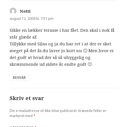
Netti
siger:
august 12, 2009 kl. 7:51 pm
Sikke en lækker terasse i har fået. Den skal i nok få
står glæde af.
Tillykke med Silas og ja du har ret i at der er sket
meget på det år..du laver jo kort nu 🙂 Men hvor er
det godt at hvad der så så uhyggelig og
skræmmende ud sidste år endte godt 🙂
BESVAR
Skriv et svar
Din e-mailadresse vil ikke blive publiceret.
Krævede felter er
markeret med
*