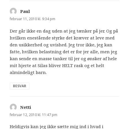
Paul
siger:
februar 11, 2010 kl. 9:34 pm
Der går ikke en dag uden at jeg tænker på jer. Og på
hvilken enestående styrke det kræver at leve med
den usikkerhed og uvished. Jeg tror ikke, jeg kan
fatte, hvilken belastning det er for jer alle, men jeg
kan sende en masse tanker til jer og ønsker af hele
mit hjerte at Silas bliver HELT rask og et helt
almindeligt barn.
BESVAR
Netti
siger:
februar 12, 2010 kl. 11:47 pm
Heldigvis kan jeg ikke sætte mig ind i hvad i