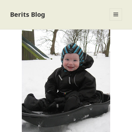
Berits Blog
MENU
OG
WIDGETS