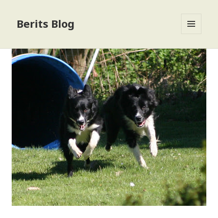
Berits Blog
MENU
OG
WIDGETS