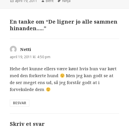
april 19, 2011
Berit
Ninja
En tanke om “De ligner jo alle sammen
hinanden…..”
Netti
siger:
april 19, 2011 kl. 4:50 pm
Hehe det kunne ellers være kønt hvis hun var kørt
med den forkerte hund
Men jeg kan godt se at
de ser meget ens ud, så jeg forstår godt at i
forvekslede dem
BESVAR
Skriv et svar