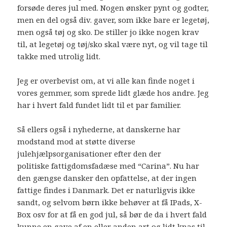
forsøde deres jul med. Nogen ønsker pynt og godter,
men en del også div. gaver, som ikke bare er legetøj,
men også tøj og sko. De stiller jo ikke nogen krav
til, at legetøj og tøj/sko skal være nyt, og vil tage til
takke med utrolig lidt.
Jeg er overbevist om, at vi alle kan finde noget i
vores gemmer, som sprede lidt glæde hos andre. Jeg
har i hvert fald fundet lidt til et par familier.
Så ellers også i nyhederne, at danskerne har
modstand mod at støtte diverse
julehjælpsorganisationer efter den der
politiske fattigdomsfadæse med “Carina”. Nu har
den gængse dansker den opfattelse, at der ingen
fattige findes i Danmark. Det er naturligvis ikke
sandt, og selvom børn ikke behøver at få IPads, X-
Box osv for at få en god jul, så bør de da i hvert fald
kunne en gave af en eller anden art og lidt knas til