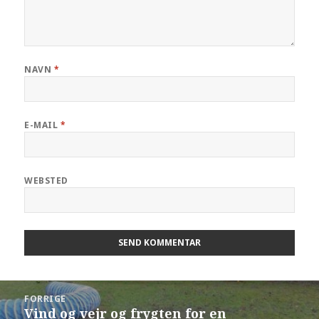
NAVN
*
E-MAIL
*
WEBSTED
FORRIGE
Vind og vejr og frygten for en