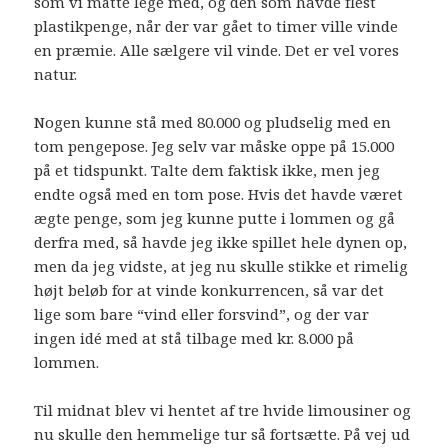
som vi måtte lege med, og den som havde flest
plastikpenge, når der var gået to timer ville vinde
en præmie. Alle sælgere vil vinde. Det er vel vores
natur.
Nogen kunne stå med 80.000 og pludselig med en
tom pengepose. Jeg selv var måske oppe på 15.000
på et tidspunkt. Talte dem faktisk ikke, men jeg
endte også med en tom pose. Hvis det havde været
ægte penge, som jeg kunne putte i lommen og gå
derfra med, så havde jeg ikke spillet hele dynen op,
men da jeg vidste, at jeg nu skulle stikke et rimelig
højt beløb for at vinde konkurrencen, så var det
lige som bare “vind eller forsvind”, og der var
ingen idé med at stå tilbage med kr. 8.000 på
lommen.
Til midnat blev vi hentet af tre hvide limousiner og
nu skulle den hemmelige tur så fortsætte. På vej ud