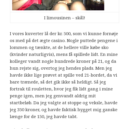
I limousinen – skål!
I vores kuverter lå der kr. 500, som vi kunne fornøje
os med på det ægte casino. Nogle puttede pengene i
lommen og tænkte, at de hellere ville købe sko
(kvinder naturligvis), mens få spillede lidt. En mine
kolleger vandt nogle hundrede kroner på 21, og da
hun rejste sig, overtog jeg hendes plads. Men jeg
havde ikke lige prøvet at spille ved 21-bordet, da vi
bare trænede, så det gik ikke så heldigt. Så jeg
fortrak til rouletten, hvor jeg fik lidt gang i mine
penge igen, men jeg genvandt aldrig mit
startbeløb. Da jeg valgte at stoppe og veksle, havde
jeg 350 kroner, og havde faktisk hygget mig ganske
længe for de 150, jeg havde tabt.