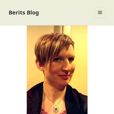
Berits Blog
MENU
OG
WIDGETS