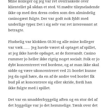
Mine kolleger og jeg var ret overraskede over
klientellet på sådan et sted. Vi mødte tilsyneladende
ikke op med den dress-coden som den almindelig
casinogæst fulgte. Der var godt nok fyldt med
underlige typer. Det i sig selv var ret interessant at
betragte.
Pludselig var klokken 03.30 og alle mine kolleger
var væk…… Jeg havde været så optaget af spillet,
at jeg ikke havde opdaget, at de forsvandt. Casino
rummer jo heller ikke rigtig noget socialt. Folk er jo
dybt koncentreret ved bordene, og at man ikke skal
sidde og være ukoncentreret ved 21-bordet kunne
jeg da også høre, da en af de andre ved bordet fik
bud på at koncentrere sig eller skride, fordi han
ikke fulgte med i spillet.
Det var en smadderhyggelig aften og en stor del af
det hyggelige var jo det hemmelige. Tænk over det