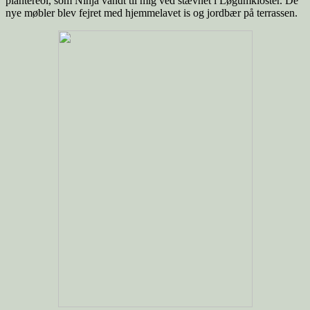
plantereol, som Ninja vandt til mig ved stævnet i Løgumkloster. De
nye møbler blev fejret med hjemmelavet is og jordbær på terrassen.