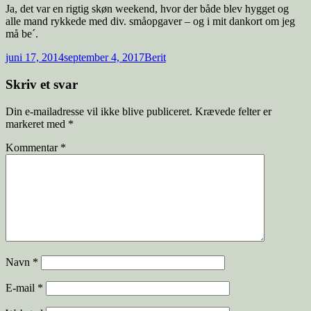
Ja, det var en rigtig skøn weekend, hvor der både blev hygget og
alle mand rykkede med div. småopgaver – og i mit dankort om jeg
må be´.
juni 17, 2014
september 4, 2017
Berit
Skriv et svar
Din e-mailadresse vil ikke blive publiceret.
Krævede felter er
markeret med
*
Kommentar
*
Navn
*
E-mail
*