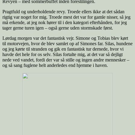
Revyen – med sommerbuffet inden forestilingen.
Pragtfuld og underholdende revy. Troede ellers ikke at det sådan
rigtig var noget for mig. Troede mest det var for gamle nisser, så jeg
må erkende, at jeg nok hører til i den kategori efterhånden, for jeg
tager gerne turen igen – også gerne uden stormskade først.
Lørdag morgen var det fantastisk vejr. Simone og Tobias blev kørt
til motorvejen, hvor de blev samlet op af Simones far. Silas, hundene
og jeg kørte til stranden og gik en fantastisk tur dernede, hvor vi
havde det hele for os selv. Silas fortalte mig, at det var så dejligt
nede ved vandet, fordi der var så stille og ingen andre mennesker –
og så sang fuglene helt anderledes end hjemme i haven.