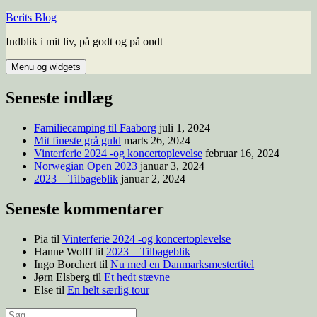
Berits Blog
Indblik i mit liv, på godt og på ondt
Menu og widgets
Seneste indlæg
Familiecamping til Faaborg
juli 1, 2024
Mit fineste grå guld
marts 26, 2024
Vinterferie 2024 -og koncertoplevelse
februar 16, 2024
Norwegian Open 2023
januar 3, 2024
2023 – Tilbageblik
januar 2, 2024
Seneste kommentarer
Pia
til
Vinterferie 2024 -og koncertoplevelse
Hanne Wolff
til
2023 – Tilbageblik
Ingo Borchert
til
Nu med en Danmarksmestertitel
Jørn Elsberg
til
Et hedt stævne
Else
til
En helt særlig tour