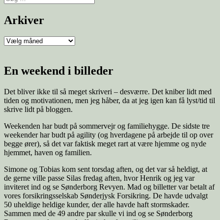
Arkiver
En weekend i billeder
Det bliver ikke til så meget skriveri – desværre. Det kniber lidt med
tiden og motivationen, men jeg håber, da at jeg igen kan få lyst/tid til
skrive lidt på bloggen.
Weekenden har budt på sommervejr og familiehygge. De sidste tre
weekender har budt på agility (og hverdagene på arbejde til op over
begge ører), så det var faktisk meget rart at være hjemme og nyde
hjemmet, haven og familien.
Simone og Tobias kom sent torsdag aften, og det var så heldigt, at
de gerne ville passe Silas fredag aften, hvor Henrik og jeg var
inviteret ind og se Sønderborg Revyen. Mad og billetter var betalt af
vores forsikringsselskab Sønderjysk Forsikring. De havde udvalgt
50 uheldige heldige kunder, der alle havde haft stormskader.
Sammen med de 49 andre par skulle vi ind og se Sønderborg