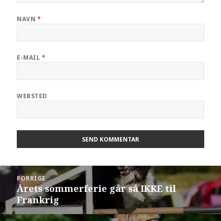
NAVN
*
E-MAIL
*
WEBSTED
FORRIGE
Årets sommerferie går så IKKE til
Frankrig