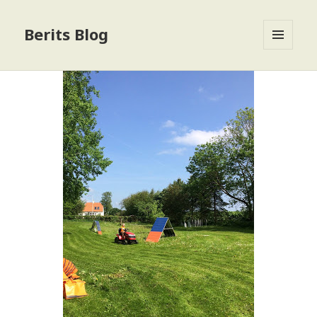
Berits Blog
MENU
OG
WIDGETS