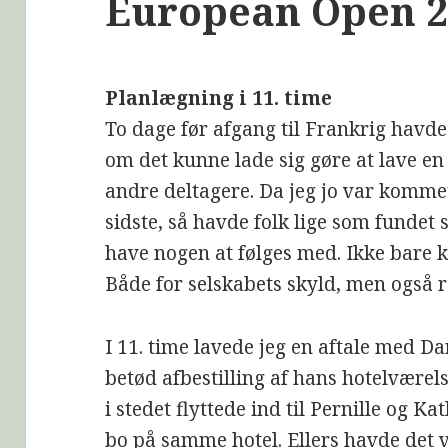
European Open 2
Planlægning i 11. time
To dage før afgang til Frankrig havde 
om det kunne lade sig gøre at lave e
andre deltagere. Da jeg jo var komme
sidste, så havde folk lige som fundet
have nogen at følges med. Ikke bare k
Både for selskabets skyld, men også r
I 11. time lavede jeg en aftale med D
betød afbestilling af hans hotelværels
i stedet flyttede ind til Pernille og K
bo på samme hotel. Ellers havde det v