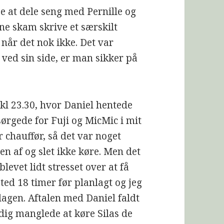
se at dele seng med Pernille og
ne skam skrive et særskilt
når det nok ikke. Det var
 ved sin side, er man sikker på
kl 23.30, hvor Daniel hentede
sørgede for Fuji og MicMic i mit
r chauffør, så det var noget
den af og slet ikke køre. Men det
levet lidt stresset over at få
ted 18 timer før planlagt og jeg
sdagen. Aftalen med Daniel faldt
dig manglede at køre Silas de