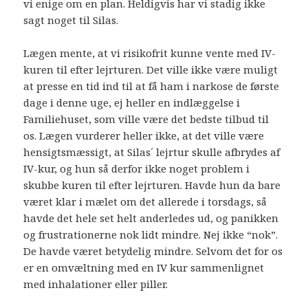
vi enige om en plan. Heldigvis har vi stadig ikke
sagt noget til Silas.
Lægen mente, at vi risikofrit kunne vente med IV-
kuren til efter lejrturen. Det ville ikke være muligt
at presse en tid ind til at få ham i narkose de første
dage i denne uge, ej heller en indlæggelse i
Familiehuset, som ville være det bedste tilbud til
os. Lægen vurderer heller ikke, at det ville være
hensigtsmæssigt, at Silas´ lejrtur skulle afbrydes af
IV-kur, og hun så derfor ikke noget problem i
skubbe kuren til efter lejrturen. Havde hun da bare
været klar i mælet om det allerede i torsdags, så
havde det hele set helt anderledes ud, og panikken
og frustrationerne nok lidt mindre. Nej ikke “nok”.
De havde været betydelig mindre. Selvom det for os
er en omvæltning med en IV kur sammenlignet
med inhalationer eller piller.