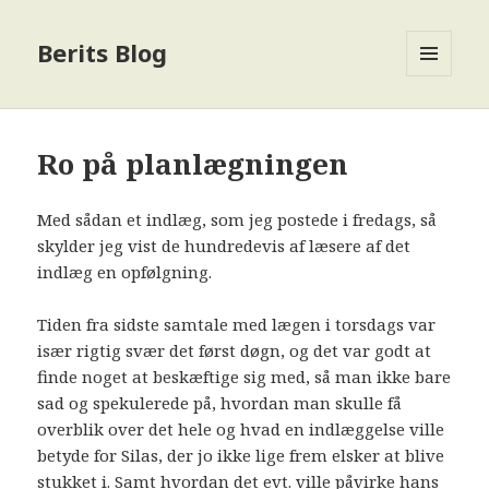
Berits Blog
MENU
OG
WIDGETS
Ro på planlægningen
Med sådan et indlæg, som jeg postede i fredags, så
skylder jeg vist de hundredevis af læsere af det
indlæg en opfølgning.
Tiden fra sidste samtale med lægen i torsdags var
især rigtig svær det først døgn, og det var godt at
finde noget at beskæftige sig med, så man ikke bare
sad og spekulerede på, hvordan man skulle få
overblik over det hele og hvad en indlæggelse ville
betyde for Silas, der jo ikke lige frem elsker at blive
stukket i. Samt hvordan det evt. ville påvirke hans