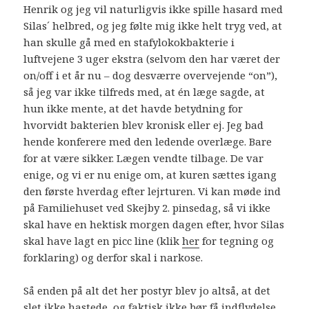
Henrik og jeg vil naturligvis ikke spille hasard med
Silas´ helbred, og jeg følte mig ikke helt tryg ved, at
han skulle gå med en stafylokokbakterie i
luftvejene 3 uger ekstra (selvom den har været der
on/off i et år nu – dog desværre overvejende “on”),
så jeg var ikke tilfreds med, at én læge sagde, at
hun ikke mente, at det havde betydning for
hvorvidt bakterien blev kronisk eller ej. Jeg bad
hende konferere med den ledende overlæge. Bare
for at være sikker. Lægen vendte tilbage. De var
enige, og vi er nu enige om, at kuren sættes igang
den første hverdag efter lejrturen. Vi kan møde ind
på Familiehuset ved Skejby 2. pinsedag, så vi ikke
skal have en hektisk morgen dagen efter, hvor Silas
skal have lagt en picc line (klik
her
for tegning og
forklaring) og derfor skal i narkose.
Så enden på alt det her postyr blev jo altså, at det
slet ikke hastede, og faktisk ikke bør få indflydelse