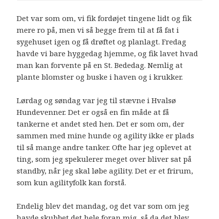
Det var som om, vi fik fordøjet tingene lidt og fik
mere ro på, men vi så begge frem til at få fat i
sygehuset igen og få drøftet og planlagt. Fredag
havde vi bare hyggedag hjemme, og fik lavet hvad
man kan forvente på en St. Bededag. Nemlig at
plante blomster og buske i haven og i krukker.
Lørdag og søndag var jeg til stævne i Hvalsø
Hundevenner. Det er også en fin måde at få
tankerne et andet sted hen. Det er som om, der
sammen med mine hunde og agility ikke er plads
til så mange andre tanker. Ofte har jeg oplevet at
ting, som jeg spekulerer meget over bliver sat på
standby, når jeg skal løbe agility. Det er et frirum,
som kun agilityfolk kan forstå.
Endelig blev det mandag, og det var som om jeg
havde skubbet det hele foran mig, så da det blev