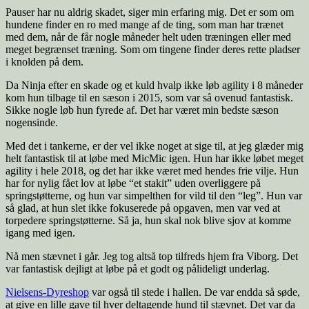
Pauser har nu aldrig skadet, siger min erfaring mig. Det er som om
hundene finder en ro med mange af de ting, som man har trænet
med dem, når de får nogle måneder helt uden træningen eller med
meget begrænset træning. Som om tingene finder deres rette pladser
i knolden på dem.
Da Ninja efter en skade og et kuld hvalp ikke løb agility i 8 måneder
kom hun tilbage til en sæson i 2015, som var så ovenud fantastisk.
Sikke nogle løb hun fyrede af. Det har været min bedste sæson
nogensinde.
Med det i tankerne, er der vel ikke noget at sige til, at jeg glæder mig
helt fantastisk til at løbe med MicMic igen. Hun har ikke løbet meget
agility i hele 2018, og det har ikke været med hendes frie vilje. Hun
har for nylig fået lov at løbe “et stakit” uden overliggere på
springstøtterne, og hun var simpelthen for vild til den “leg”. Hun var
så glad, at hun slet ikke fokuserede på opgaven, men var ved at
torpedere springstøtterne. Så ja, hun skal nok blive sjov at komme
igang med igen.
Nå men stævnet i går. Jeg tog altså top tilfreds hjem fra Viborg. Det
var fantastisk dejligt at løbe på et godt og pålideligt underlag.
Nielsens-Dyreshop
var også til stede i hallen. De var endda så søde,
at give en lille gave til hver deltagende hund til stævnet. Det var da