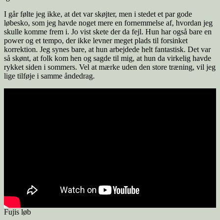
I går følte jeg ikke, at det var skøjter, men i stedet et par gode
løbesko, som jeg havde noget mere en fornemmelse af, hvordan jeg
skulle komme frem i. Jo vist skete der da fejl. Hun har også bare en
power og et tempo, der ikke levner meget plads til forsinket
korrektion. Jeg synes bare, at hun arbejdede helt fantastisk. Det var
så skønt, at folk kom hen og sagde til mig, at hun da virkelig havde
rykket siden i sommers. Vel at mærke uden den store træning, vil jeg
lige tilføje i samme åndedrag.
Fujis løb