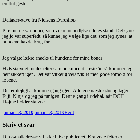
en flot gestus.
Deltager-gave fra Nielsens Dyreshop
Præmierne var boner, som vi kunne indløse i deres stand. Det synes
jeg jo var superfedt, så kunne jeg vælge lige det, som jeg synes, at
hundene havde brug for.
Jeg valgte lækre snacks til hundene for mine boner
Hvis stævnet holdes efter samme koncept næste år, så kommer jeg
helt sikkert igen. Det var virkelig velafviklet med gode forhold for
løbene.
Det er dejligt at komme igang igen. Allerede næste søndag tager
Fuji, Ninja og jeg på tur igen. Denne gang i ridehal, når DCH
Højme holder stævne.
Udgivet
Forfatter
januar 13, 2019
januar 13, 2019
Berit
i
Skriv et svar
Din e-mailadresse vil ikke blive publiceret.
Krævede felter er