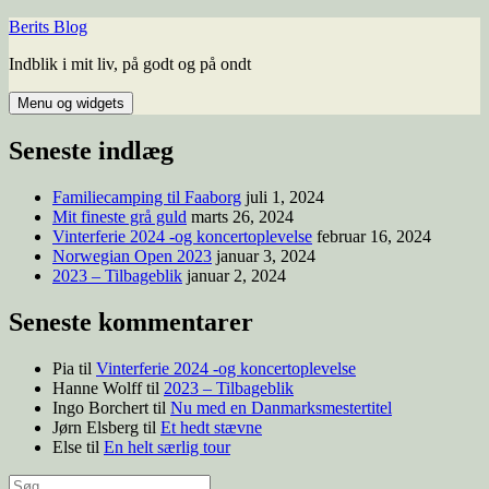
Hop
Berits Blog
til
Indblik i mit liv, på godt og på ondt
indhold
Menu og widgets
Seneste indlæg
Familiecamping til Faaborg
juli 1, 2024
Mit fineste grå guld
marts 26, 2024
Vinterferie 2024 -og koncertoplevelse
februar 16, 2024
Norwegian Open 2023
januar 3, 2024
2023 – Tilbageblik
januar 2, 2024
Seneste kommentarer
Pia
til
Vinterferie 2024 -og koncertoplevelse
Hanne Wolff
til
2023 – Tilbageblik
Ingo Borchert
til
Nu med en Danmarksmestertitel
Jørn Elsberg
til
Et hedt stævne
Else
til
En helt særlig tour
Søg