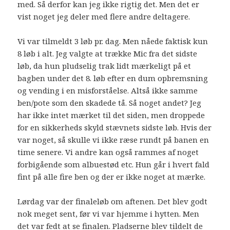
med. Så derfor kan jeg ikke rigtig det. Men det er
vist noget jeg deler med flere andre deltagere.
Vi var tilmeldt 3 løb pr. dag. Men nåede faktisk kun
8 løb i alt. Jeg valgte at trække Mic fra det sidste
løb, da hun pludselig trak lidt mærkeligt på et
bagben under det 8. løb efter en dum opbremsning
og vending i en misforståelse. Altså ikke samme
ben/pote som den skadede tå. Så noget andet? Jeg
har ikke intet mærket til det siden, men droppede
for en sikkerheds skyld stævnets sidste løb. Hvis der
var noget, så skulle vi ikke ræse rundt på banen en
time senere. Vi andre kan også rammes af noget
forbigående som albuestød etc. Hun går i hvert fald
fint på alle fire ben og der er ikke noget at mærke.
Lørdag var der finaleløb om aftenen. Det blev godt
nok meget sent, før vi var hjemme i hytten. Men
det var fedt at se finalen. Pladserne blev tildelt de