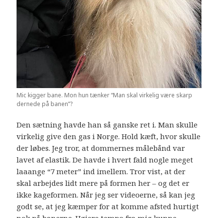
Mic kigger bane. Mon hun tænker “Man skal virkelig være skarp
dernede på banen”?
Den sætning havde han så ganske ret i. Man skulle
virkelig give den gas i Norge. Hold kæft, hvor skulle
der løbes. Jeg tror, at dommernes målebånd var
lavet af elastik. De havde i hvert fald nogle meget
laaange “7 meter” ind imellem. Tror vist, at der
skal arbejdes lidt mere på formen her – og det er
ikke kageformen. Når jeg ser videoerne, så kan jeg
godt se, at jeg kæmper for at komme afsted hurtigt
nok på banerne. Højere tempo fra mig kunne