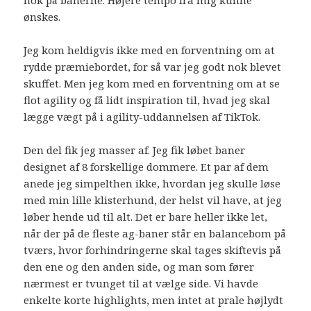
ønskes.
Jeg kom heldigvis ikke med en forventning om at
rydde præmiebordet, for så var jeg godt nok blevet
skuffet. Men jeg kom med en forventning om at se
flot agility og få lidt inspiration til, hvad jeg skal
lægge vægt på i agility-uddannelsen af TikTok.
Den del fik jeg masser af. Jeg fik løbet baner
designet af 8 forskellige dommere. Et par af dem
anede jeg simpelthen ikke, hvordan jeg skulle løse
med min lille klisterhund, der helst vil have, at jeg
løber hende ud til alt. Det er bare heller ikke let,
når der på de fleste ag-baner står en balancebom på
tværs, hvor forhindringerne skal tages skiftevis på
den ene og den anden side, og man som fører
nærmest er tvunget til at vælge side. Vi havde
enkelte korte highlights, men intet at prale højlydt